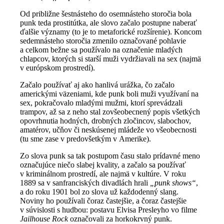
Od približne šestnásteho do osemnásteho storočia bola
punk teda prostitútka, ale slovo začalo postupne naberať
ďalšie významy (to je to metaforické rozšírenie). Koncom
sedemnásteho storočia zmenilo označované pohlavie
a celkom bežne sa používalo na označenie mladých
chlapcov, ktorých si starší muži vydržiavali na sex (najmä
v európskom prostredí).
Začalo používať aj ako hanlivá urážka, čo začalo
americkými väzeniami, kde punk boli muži využívaní na
sex, pokračovalo mladými mužmi, ktorí sprevádzali
trampov, až sa z neho stal zovšeobecnený popis všetkých
opovrhnutia hodných, drobných zločincov, slabochov,
amatérov, učňov či neskúsenej mládeže vo všeobecnosti
(tu sme zase v predovšetkým v Amerike).
Zo slova punk sa tak postupom času stalo prídavné meno
označujúce niečo slabej kvality, a začalo sa používať
v kriminálnom prostredí, ale najmä v kultúre. V roku
1889 sa v sanfranciských divadlách hrali
„punk shows“
,
a do roku 1901 bol zo slova už každodenný slang.
Noviny ho používali čoraz častejšie, a čoraz častejšie
v súvislosti s hudbou: postavu Elvisa Presleyho vo filme
Jailhouse Rock
označovali za horkokrvný punk.