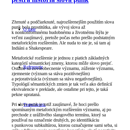
Zhrnuté a podčiarknuté, najrozšírenejším použitím slova
punk bola prostitútka, ale vývoj slova až
O mne
k nonkonformnému hudobnému a životnému štýlu je
veľmi zaujímavý, pretože počas neho prešlo podstatným
metaforickým rozšírením. Ale nuda to nie je, sú tam aj
Indiáni a Shakespeare.
Metaforické rozšírenie je jednou z piatich základných
kategórií sémantickej zmeny, ktorou môže slovo prejsť.
Referencie
Ostatné sú zovšeobecnenie významu, zúženie významu,
zjemnenie (význam sa stáva pozitívnejším)
a pejorativizácia (význam sa stáva negatívnejším).
Typológií sémantických zmien je tak veľa ako definícií
ekvivalencie v preklade, ale ostaňme pri tejto, je taká
pekne uprataná.
Pri slove punk je totiž zaujímavé, že hoci prešlo
Translatopia
spomínaným metaforickým rozšírením významu, aj po
prechode z urážlivého slangového termínu, ktorý sa
používal na označenie druhých, po identifikáciu
s punkovou subkultúrou, ktorou označujeme sami seba, si