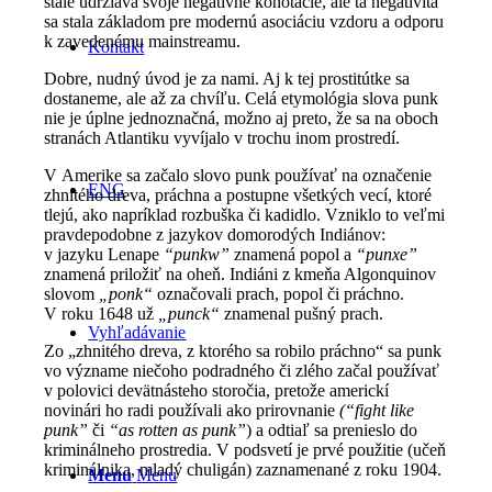
stále udržiava svoje negatívne konotácie, ale tá negativita
sa stala základom pre modernú asociáciu vzdoru a odporu
k zavedenému mainstreamu.
Kontakt
Dobre, nudný úvod je za nami. Aj k tej prostitútke sa
dostaneme, ale až za chvíľu. Celá etymológia slova punk
nie je úplne jednoznačná, možno aj preto, že sa na oboch
stranách Atlantiku vyvíjalo v trochu inom prostredí.
V Amerike sa začalo slovo punk používať na označenie
ENG
zhnitého dreva, práchna a postupne všetkých vecí, ktoré
tlejú, ako napríklad rozbuška či kadidlo. Vzniklo to veľmi
pravdepodobne z jazykov domorodých Indiánov:
v jazyku Lenape
“punkw”
znamená popol a
“punxe”
znamená priložiť na oheň. Indiáni z kmeňa Algonquinov
slovom
„ponk“
označovali prach, popol či práchno.
V roku 1648 už
„punck“
znamenal pušný prach.
Vyhľadávanie
Zo „zhnitého dreva, z ktorého sa robilo práchno“ sa punk
vo význame niečoho podradného či zlého začal používať
v polovici devätnásteho storočia, pretože americkí
novinári ho radi používali ako prirovnanie
(“fight like
punk”
či
“as rotten as punk”
) a odtiaľ sa prenieslo do
kriminálneho prostredia. V podsvetí je prvé použitie (učeň
kriminálnika, mladý chuligán) zaznamenané z roku 1904.
Menu
Menu