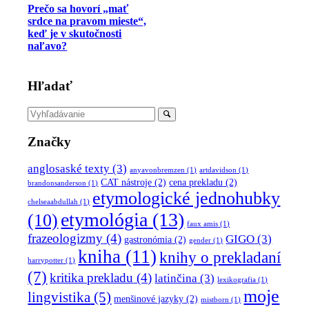
Prečo sa hovorí „mať
srdce na pravom mieste“,
keď je v skutočnosti
naľavo?
Hľadať
Značky
anglosaské texty
(3)
anyavonbremzen
(1)
artdavidson
(1)
CAT nástroje
(2)
cena prekladu
(2)
brandonsanderson
(1)
etymologické jednohubky
chelseaabdullah
(1)
etymológia
(13)
(10)
faux amis
(1)
frazeologizmy
(4)
GIGO
(3)
gastronómia
(2)
gender
(1)
kniha
(11)
knihy o prekladaní
harrypotter
(1)
(7)
kritika prekladu
(4)
latinčina
(3)
lexikografia
(1)
moje
lingvistika
(5)
menšinové jazyky
(2)
mistborn
(1)