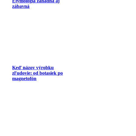
Etymológia záhadná aj
zábavná
Keď názov výrobku
zľudovie: od botasiek po
magnetofón