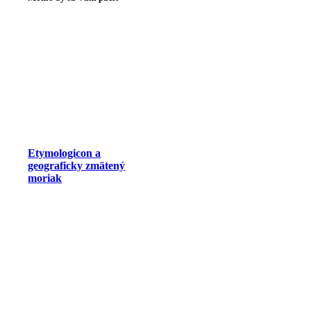
Etymologicon a
geograficky zmätený
moriak