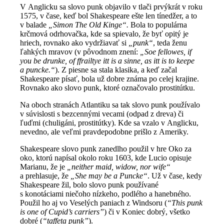
V Anglicku sa slovo punk objavilo v tlači prvýkrát v roku
1575, v čase, keď bol Shakespeare ešte len tínedžer, a to
v balade
„Simon The Old Kinge“.
Bola to populárna
krčmová odrhovačka, kde sa spievalo, že byť opitý je
hriech, rovnako ako vydržiavať si
„punk“
, teda ženu
ľahkých mravov (v pôvodnom znení:
„Soe fellowes, if
you be drunke, of ffrailtye itt is a sinne, as itt is to keepe
a puncke.“
). Z piesne sa stala klasika, a keď začal
Shakespeare písať, bola už dobre známa po celej krajine.
Rovnako ako slovo punk, ktoré označovalo prostitútku.
Na oboch stranách Atlantiku sa tak slovo punk používalo
v súvislosti s bezcennými vecami (odpad z dreva) či
ľuďmi (chuligáni, prostitútky). Kde sa vzalo v Anglicku,
nevedno, ale veľmi pravdepodobne prišlo z Ameriky.
Shakespeare slovo punk zanedlho použil v hre Oko za
oko, ktorú napísal okolo roku 1603, kde Lucio opisuje
Marianu, že je
„neither maid, widow, nor wife“
a prehlasuje, že
„She may be a Puncke“
. Už v čase, kedy
Shakespeare žil, bolo slovo punk používané
s konotáciami niečoho nízkeho, podlého a hanebného.
Použil ho aj vo Veselých paniach z Windsoru (
“This punk
is one of Cupid’s carriers”
) či v Koniec dobrý, všetko
dobré (
“taffeta punk”
).