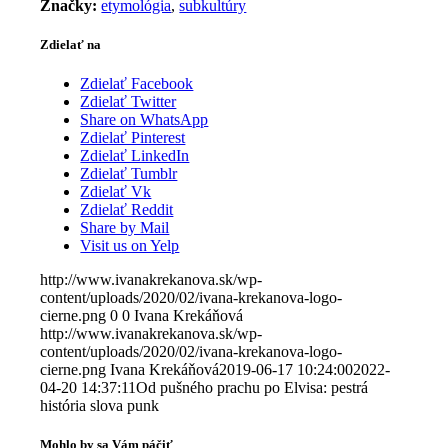
Značky:
etymológia
,
subkultúry
Zdielať na
Zdielať Facebook
Zdielať Twitter
Share on WhatsApp
Zdielať Pinterest
Zdielať LinkedIn
Zdielať Tumblr
Zdielať Vk
Zdielať Reddit
Share by Mail
Visit us on Yelp
http://www.ivanakrekanova.sk/wp-
content/uploads/2020/02/ivana-krekanova-logo-
cierne.png
0
0
Ivana Krekáňová
http://www.ivanakrekanova.sk/wp-
content/uploads/2020/02/ivana-krekanova-logo-
cierne.png
Ivana Krekáňová
2019-06-17 10:24:00
2022-
04-20 14:37:11
Od pušného prachu po Elvisa: pestrá
história slova punk
Mohlo by sa Vám páčiť