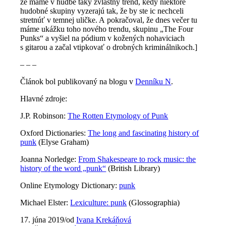
že máme v hudbe taký zvláštny trend, kedy niektoré
hudobné skupiny vyzerajú tak, že by ste ic nechceli
stretnúť v temnej uličke. A pokračoval, že dnes večer tu
máme ukážku toho nového trendu, skupinu „The Four
Punks“ a vyšiel na pódium v kožených nohaviciach
s gitarou a začal vtipkovať o drobných kriminálnikoch.]
– – –
Článok bol publikovaný na blogu v
Denníku N
.
Hlavné zdroje:
J.P. Robinson:
The Rotten Etymology of Punk
Oxford Dictionaries:
The long and fascinating history of
punk
(Elyse Graham)
Joanna Norledge:
From Shakespeare to rock music: the
history of the word „punk“
(British Library)
Online Etymology Dictionary:
punk
Michael Elster:
Lexiculture: punk
(Glossographia)
17. júna 2019
/
od
Ivana Krekáňová