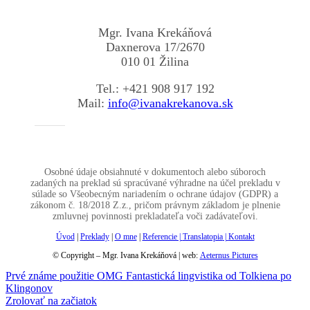
Mgr. Ivana Krekáňová
Daxnerova 17/2670
010 01 Žilina
Tel.: +421 908 917 192
Mail:
info@ivanakrekanova.sk
Osobné údaje obsiahnuté v dokumentoch alebo súboroch
zadaných na preklad sú spracúvané výhradne na účel prekladu v
súlade so Všeobecným nariadením o ochrane údajov (GDPR) a
zákonom č. 18/2018 Z.z., pričom právnym základom je plnenie
zmluvnej povinnosti prekladateľa voči zadávateľovi.
Úvod
|
Preklady
|
O mne
|
Referencie |
Translatopia
|
Kontakt
© Copyright – Mgr. Ivana Krekáňová | web:
Aeternus Pictures
Prvé známe použitie OMG
Fantastická lingvistika od Tolkiena po
Klingonov
Zrolovať na začiatok