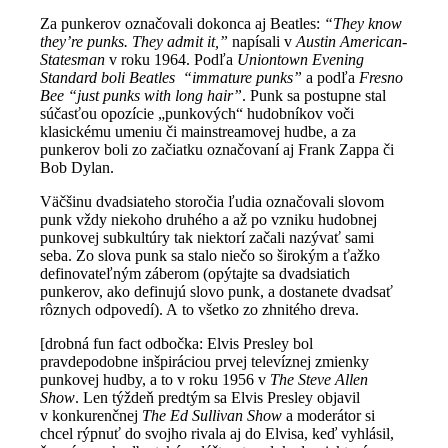
Za punkerov označovali dokonca aj Beatles:
“They know
they’re punks. They admit it,”
napísali v
Austin American-
Statesman
v roku 1964. Podľa
Uniontown Evening
Standard boli Beatles
“immature punks”
a podľa
Fresno
Bee “just punks with long hair”
. Punk sa postupne stal
súčasťou opozície „punkových“ hudobníkov voči
klasickému umeniu či mainstreamovej hudbe, a za
punkerov boli zo začiatku označovaní aj Frank Zappa či
Bob Dylan.
Väčšinu dvadsiateho storočia ľudia označovali slovom
punk vždy niekoho druhého a až po vzniku hudobnej
punkovej subkultúry tak niektorí začali nazývať sami
seba. Zo slova punk sa stalo niečo so širokým a ťažko
definovateľným záberom (opýtajte sa dvadsiatich
punkerov, ako definujú slovo punk, a dostanete dvadsať
rôznych odpovedí). A to všetko zo zhnitého dreva.
[drobná fun fact odbočka: Elvis Presley bol
pravdepodobne inšpiráciou prvej televíznej zmienky
punkovej hudby, a to v roku 1956 v
The Steve Allen
Show
. Len týždeň predtým sa Elvis Presley objavil
v konkurenčnej
The Ed Sullivan Show
a moderátor si
chcel rýpnuť do svojho rivala aj do Elvisa, keď vyhlásil,