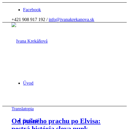
Facebook
+421 908 917 192 /
info@ivanakrekanova.sk
Úvod
Translatopia
Od pušného prachu po Elvisa:
Preklady
pestrá história slova punk