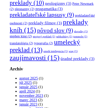
preklady
(10)
neologizmy
(3)
Peter Newmark
pragamatika
(3)
(2)
pleonazmy
(2)
prekladateľské lapsusy
(9)
prekladateľské
preklady
preklady filmov
(3)
osobnosti
(2)
kníh
(15)
pôvod slov
(9)
slovníky
(1)
stephen king
(2)
strojový preklad
(1)
subkultúry
(1)
tommole
(1)
umelecký
translatológia
(2)
typografia
(2)
preklad
(13)
umelá inteligencia
(1)
wug
(1)
zaujímavosti
(15)
úradné preklady
(3)
Archív
august 2025
(1)
júl 2025
(1)
január 2025
(1)
apríl 2024
(1)
november 2023
(1)
marec 2023
(2)
január 2023
(1)