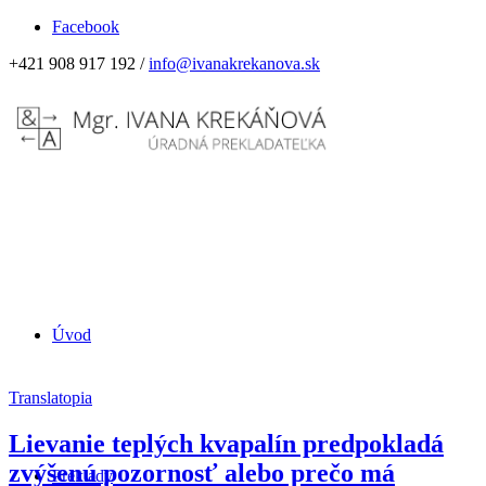
Facebook
+421 908 917 192 /
info@ivanakrekanova.sk
Úvod
Translatopia
Lievanie teplých kvapalín predpokladá
zvýšenú pozornosť alebo prečo má
Preklady