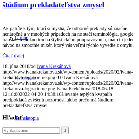
štúdium prekladateľstva zmysel
Ak patríte k tým, ktorí si myslia, že odborné preklady sú značne
nenáročné a v mnohých prípadoch na ne stačí terminológia, google
O mne
translate a možno trocha štylistického poupravovania, mám tu jeden
návod na smoothie mixér, ktorý vás veľmi rýchlo vyvedie z omylu.
Čítať ďalej
18. júna 2018
/
od
Ivana Krekáňová
http://www.ivanakrekanova.sk/wp-content/uploads/2020/02/ivana-
krekanova-logo-cierne.png
0
0
Ivana Krekáňová
Referencie
http://www.ivanakrekanova.sk/wp-content/uploads/2020/02/ivana-
krekanova-logo-cierne.png
Ivana Krekáňová
2018-06-18
12:18:00
2022-04-20 14:38:16
Lievanie teplých kvapalín
predpokladá zvýšenú pozornosť alebo prečo má štúdium
prekladateľstva zmysel
Hľadať
Translatopia