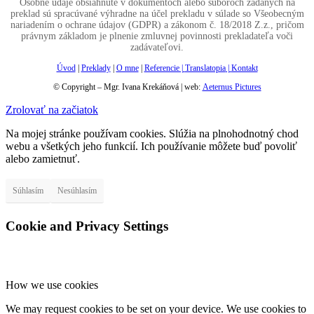
Osobné údaje obsiahnuté v dokumentoch alebo súboroch zadaných na
preklad sú spracúvané výhradne na účel prekladu v súlade so Všeobecným
nariadením o ochrane údajov (GDPR) a zákonom č. 18/2018 Z.z., pričom
právnym základom je plnenie zmluvnej povinnosti prekladateľa voči
zadávateľovi.
Úvod
|
Preklady
|
O mne
|
Referencie |
Translatopia
|
Kontakt
© Copyright – Mgr. Ivana Krekáňová | web:
Aeternus Pictures
Zrolovať na začiatok
Na mojej stránke používam cookies. Slúžia na plnohodnotný chod
webu a všetkých jeho funkcií. Ich používanie môžete buď povoliť
alebo zamietnuť.
Súhlasím
Nesúhlasím
Cookie and Privacy Settings
How we use cookies
We may request cookies to be set on your device. We use cookies to