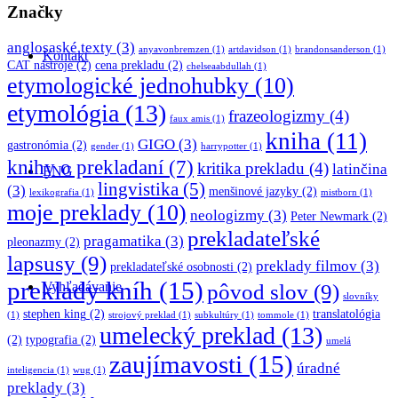
Značky
anglosaské texty
(3)
anyavonbremzen
(1)
artdavidson
(1)
brandonsanderson
(1)
Kontakt
CAT nástroje
(2)
cena prekladu
(2)
chelseaabdullah
(1)
etymologické jednohubky
(10)
etymológia
(13)
frazeologizmy
(4)
faux amis
(1)
kniha
(11)
GIGO
(3)
gastronómia
(2)
gender
(1)
harrypotter
(1)
knihy o prekladaní
(7)
kritika prekladu
(4)
latinčina
ENG
lingvistika
(5)
(3)
menšinové jazyky
(2)
lexikografia
(1)
mistborn
(1)
moje preklady
(10)
neologizmy
(3)
Peter Newmark
(2)
prekladateľské
pragamatika
(3)
pleonazmy
(2)
lapsusy
(9)
preklady filmov
(3)
prekladateľské osobnosti
(2)
preklady kníh
(15)
Vyhľadávanie
pôvod slov
(9)
slovníky
stephen king
(2)
translatológia
(1)
strojový preklad
(1)
subkultúry
(1)
tommole
(1)
umelecký preklad
(13)
(2)
typografia
(2)
umelá
zaujímavosti
(15)
úradné
inteligencia
(1)
wug
(1)
preklady
(3)