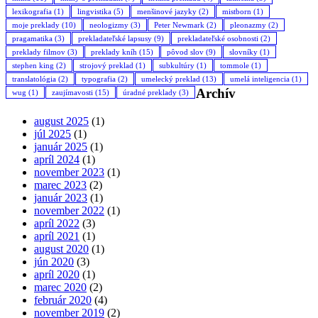
lexikografia
(1)
lingvistika
(5)
menšinové jazyky
(2)
mistborn
(1)
moje preklady
(10)
neologizmy
(3)
Peter Newmark
(2)
pleonazmy
(2)
pragamatika
(3)
prekladateľské lapsusy
(9)
prekladateľské osobnosti
(2)
preklady filmov
(3)
preklady kníh
(15)
pôvod slov
(9)
slovníky
(1)
stephen king
(2)
strojový preklad
(1)
subkultúry
(1)
tommole
(1)
translatológia
(2)
typografia
(2)
umelecký preklad
(13)
umelá inteligencia
(1)
Archív
wug
(1)
zaujímavosti
(15)
úradné preklady
(3)
august 2025
(1)
júl 2025
(1)
január 2025
(1)
apríl 2024
(1)
november 2023
(1)
marec 2023
(2)
január 2023
(1)
november 2022
(1)
apríl 2022
(3)
apríl 2021
(1)
august 2020
(1)
jún 2020
(3)
apríl 2020
(1)
marec 2020
(2)
február 2020
(4)
november 2019
(2)