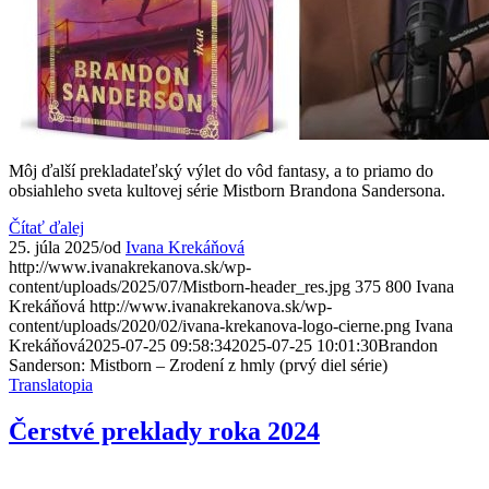
Menu
Menu
Môj ďalší prekladateľský výlet do vôd fantasy, a to priamo do
obsiahleho sveta kultovej série Mistborn Brandona Sandersona.
Čítať ďalej
25. júla 2025
/
od
Ivana Krekáňová
http://www.ivanakrekanova.sk/wp-
content/uploads/2025/07/Mistborn-header_res.jpg
375
800
Ivana
Krekáňová
http://www.ivanakrekanova.sk/wp-
content/uploads/2020/02/ivana-krekanova-logo-cierne.png
Ivana
Krekáňová
2025-07-25 09:58:34
2025-07-25 10:01:30
Brandon
Sanderson: Mistborn – Zrodení z hmly (prvý diel série)
Translatopia
Čerstvé preklady roka 2024