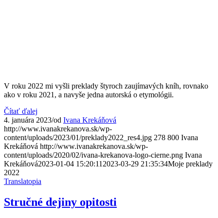
V roku 2022 mi vyšli preklady štyroch zaujímavých kníh, rovnako
ako v roku 2021, a navyše jedna autorská o etymológii.
Čítať ďalej
4. januára 2023
/
od
Ivana Krekáňová
http://www.ivanakrekanova.sk/wp-
content/uploads/2023/01/preklady2022_res4.jpg
278
800
Ivana
Krekáňová
http://www.ivanakrekanova.sk/wp-
content/uploads/2020/02/ivana-krekanova-logo-cierne.png
Ivana
Krekáňová
2023-01-04 15:20:11
2023-03-29 21:35:34
Moje preklady
2022
Translatopia
Stručné dejiny opitosti