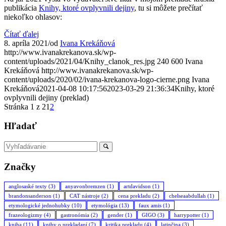
publikácia
Knihy, ktoré ovplyvnili dejiny
, tu si môžete prečítať
niekoľko ohlasov:
Čítať ďalej
8. apríla 2021
/
od
Ivana Krekáňová
http://www.ivanakrekanova.sk/wp-
content/uploads/2021/04/Knihy_clanok_res.jpg
240
600
Ivana
Krekáňová
http://www.ivanakrekanova.sk/wp-
content/uploads/2020/02/ivana-krekanova-logo-cierne.png
Ivana
Krekáňová
2021-04-08 10:17:56
2023-03-29 21:36:34
Knihy, ktoré
ovplyvnili dejiny (preklad)
Stránka 1 z 2
1
2
Hľadať
Značky
anglosaské texty
(3)
anyavonbremzen
(1)
artdavidson
(1)
brandonsanderson
(1)
CAT nástroje
(2)
cena prekladu
(2)
chelseaabdullah
(1)
etymologické jednohubky
(10)
etymológia
(13)
faux amis
(1)
frazeologizmy
(4)
gastronómia
(2)
gender
(1)
GIGO
(3)
harrypotter
(1)
kniha
(11)
knihy o prekladaní
(7)
kritika prekladu
(4)
latinčina
(3)