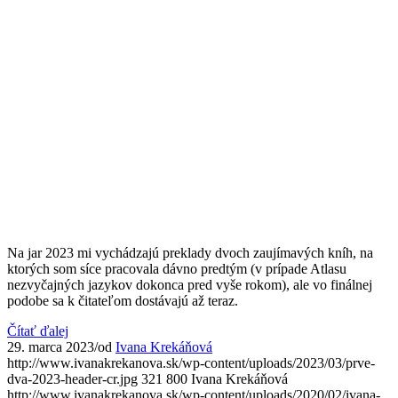
Na jar 2023 mi vychádzajú preklady dvoch zaujímavých kníh, na
ktorých som síce pracovala dávno predtým (v prípade Atlasu
nezvyčajných jazykov dokonca pred vyše rokom), ale vo finálnej
podobe sa k čitateľom dostávajú až teraz.
Čítať ďalej
29. marca 2023
/
od
Ivana Krekáňová
http://www.ivanakrekanova.sk/wp-content/uploads/2023/03/prve-
dva-2023-header-cr.jpg
321
800
Ivana Krekáňová
http://www.ivanakrekanova.sk/wp-content/uploads/2020/02/ivana-