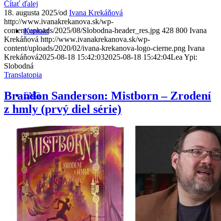
Čítať ďalej
18. augusta 2025
/
od
Ivana Krekáňová
http://www.ivanakrekanova.sk/wp-
content/uploads/2025/08/Slobodna-header_res.jpg
428
800
Ivana
Kontakt
Krekáňová
http://www.ivanakrekanova.sk/wp-
content/uploads/2020/02/ivana-krekanova-logo-cierne.png
Ivana
Krekáňová
2025-08-18 15:42:03
2025-08-18 15:42:04
Lea Ypi:
Slobodná
Translatopia
Brandon Sanderson: Mistborn – Zrodení
ENG
z hmly (prvý diel série)
Vyhľadávanie