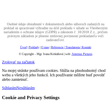
Osobné údaje obsiahnuté v dokumentoch alebo súboroch zadaných na
preklad sú spracúvané výhradne na účel prekladu v súlade so Všeobecným
nariadením o ochrane údajov (GDPR) a zákonom č. 18/2018 Z.z., pričom
právnym základom je plnenie zmluvnej povinnosti prekladateľa voči
zadávateľovi.
Úvod
|
Preklady
|
O mne
|
Referencie |
Translatopia
|
Kontakt
© Copyright – Mgr. Ivana Krekáňová | web:
Aeternus Pictures
Zrolovať na začiatok
Na mojej stránke používam cookies. Slúžia na plnohodnotný chod
webu a všetkých jeho funkcií. Ich používanie môžete buď povoliť
alebo zamietnuť.
Súhlasím
Nesúhlasím
Cookie and Privacy Settings