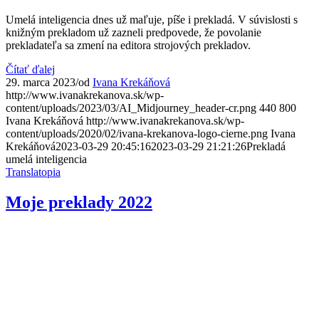
Umelá inteligencia dnes už maľuje, píše i prekladá. V súvislosti s
knižným prekladom už zazneli predpovede, že povolanie
prekladateľa sa zmení na editora strojových prekladov.
Čítať ďalej
29. marca 2023
/
od
Ivana Krekáňová
http://www.ivanakrekanova.sk/wp-
content/uploads/2023/03/AI_Midjourney_header-cr.png
440
800
Ivana Krekáňová
http://www.ivanakrekanova.sk/wp-
content/uploads/2020/02/ivana-krekanova-logo-cierne.png
Ivana
Krekáňová
2023-03-29 20:45:16
2023-03-29 21:21:26
Prekladá
umelá inteligencia
Translatopia
Moje preklady 2022