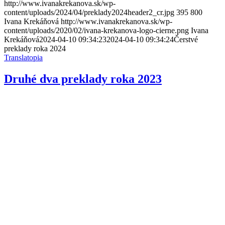
http://www.ivanakrekanova.sk/wp-
content/uploads/2024/04/preklady2024header2_cr.jpg
395
800
Ivana Krekáňová
http://www.ivanakrekanova.sk/wp-
content/uploads/2020/02/ivana-krekanova-logo-cierne.png
Ivana
Krekáňová
2024-04-10 09:34:23
2024-04-10 09:34:24
Čerstvé
preklady roka 2024
Translatopia
Druhé dva preklady roka 2023