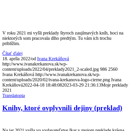
V roku 2021 mi vyšli preklady štyroch zaujímavých kníh, hoci na
niektorých som pracovala dlho predtým. Tu vám ich trochu
priblížim.
Čítať ďalej
18. apríla 2022
/
od
Ivana Krekáňová
http://www.ivanakrekanova.sk/wp-
content/uploads/2022/04/preklady2021_2-scaled.jpg
986
2560
Ivana Krekáňová
http://www.ivanakrekanova.sk/wp-
content/uploads/2020/02/ivana-krekanova-logo-cierne.png
Ivana
Krekáňová
2022-04-18 18:48:08
2023-03-29 21:36:13
Moje preklady
2021
Translatopia
Knihy, ktoré ovplyvnili dejiny (preklad)
Na jar 2021 vyšla vo vydavateľstve Ikar v mojom preklade krásna