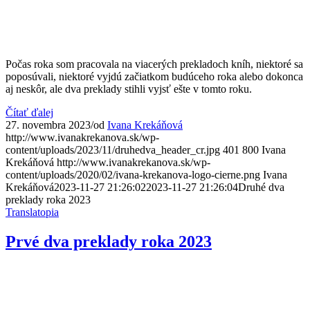
Počas roka som pracovala na viacerých prekladoch kníh, niektoré sa
poposúvali, niektoré vyjdú začiatkom budúceho roka alebo dokonca
aj neskôr, ale dva preklady stihli vyjsť ešte v tomto roku.
Čítať ďalej
27. novembra 2023
/
od
Ivana Krekáňová
http://www.ivanakrekanova.sk/wp-
content/uploads/2023/11/druhedva_header_cr.jpg
401
800
Ivana
Krekáňová
http://www.ivanakrekanova.sk/wp-
content/uploads/2020/02/ivana-krekanova-logo-cierne.png
Ivana
Krekáňová
2023-11-27 21:26:02
2023-11-27 21:26:04
Druhé dva
preklady roka 2023
Translatopia
Prvé dva preklady roka 2023