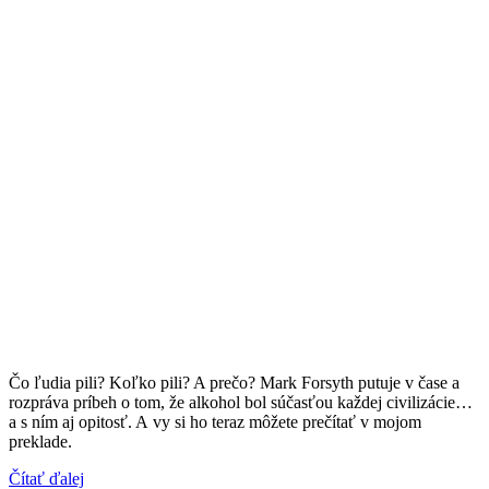
Čo ľudia pili? Koľko pili? A prečo? Mark Forsyth putuje v čase a
rozpráva príbeh o tom, že alkohol bol súčasťou každej civilizácie…
a s ním aj opitosť. A vy si ho teraz môžete prečítať v mojom
preklade.
Čítať ďalej