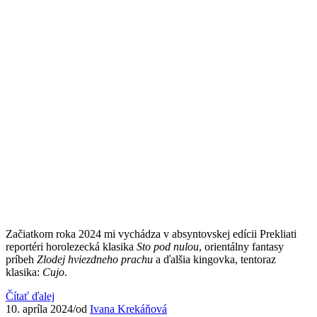
Začiatkom roka 2024 mi vychádza v absyntovskej edícii Prekliati
reportéri horolezecká klasika
Sto pod nulou
, orientálny fantasy
príbeh
Zlodej hviezdneho prachu
a ďalšia kingovka, tentoraz
klasika:
Cujo
.
Čítať ďalej
10. apríla 2024
/
od
Ivana Krekáňová