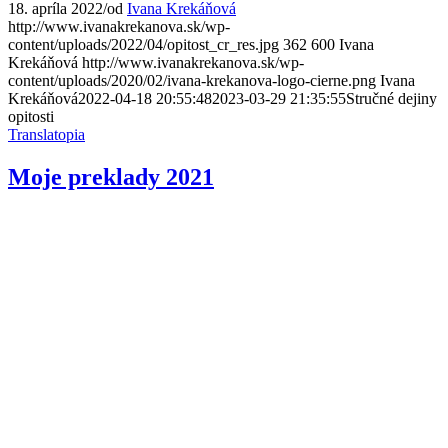
18. apríla 2022
/
od
Ivana Krekáňová
http://www.ivanakrekanova.sk/wp-
content/uploads/2022/04/opitost_cr_res.jpg
362
600
Ivana
Krekáňová
http://www.ivanakrekanova.sk/wp-
content/uploads/2020/02/ivana-krekanova-logo-cierne.png
Ivana
Krekáňová
2022-04-18 20:55:48
2023-03-29 21:35:55
Stručné dejiny
opitosti
Translatopia
Moje preklady 2021