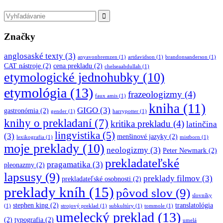
Značky
anglosaské texty
(3)
anyavonbremzen
(1)
artdavidson
(1)
brandonsanderson
(1)
CAT nástroje
(2)
cena prekladu
(2)
chelseaabdullah
(1)
etymologické jednohubky
(10)
etymológia
(13)
frazeologizmy
(4)
faux amis
(1)
kniha
(11)
GIGO
(3)
gastronómia
(2)
gender
(1)
harrypotter
(1)
knihy o prekladaní
(7)
kritika prekladu
(4)
latinčina
lingvistika
(5)
(3)
menšinové jazyky
(2)
lexikografia
(1)
mistborn
(1)
moje preklady
(10)
neologizmy
(3)
Peter Newmark
(2)
prekladateľské
pragamatika
(3)
pleonazmy
(2)
lapsusy
(9)
preklady filmov
(3)
prekladateľské osobnosti
(2)
preklady kníh
(15)
pôvod slov
(9)
slovníky
stephen king
(2)
translatológia
(1)
strojový preklad
(1)
subkultúry
(1)
tommole
(1)
umelecký preklad
(13)
(2)
typografia
(2)
umelá