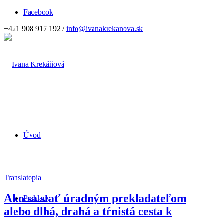
Facebook
+421 908 917 192 /
info@ivanakrekanova.sk
Úvod
Translatopia
Ako sa stať úradným prekladateľom
Preklady
alebo dlhá, drahá a tŕnistá cesta k