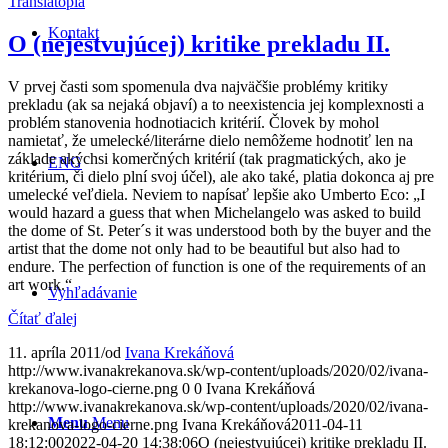
Translatopia
Kontakt
O (nejestvujúcej) kritike prekladu II.
V prvej časti som spomenula dva najväčšie problémy kritiky
prekladu (ak sa nejaká objaví) a to neexistencia jej komplexnosti a
problém stanovenia hodnotiacich kritérií. Človek by mohol
namietať, že umelecké/literárne dielo nemôžeme hodnotiť len na
základe akýchsi komerčných kritérií (tak pragmatických, ako je
ENG
kritérium, či dielo plní svoj účel), ale ako také, platia dokonca aj pre
umelecké veľdiela. Neviem to napísať lepšie ako Umberto Eco: „I
would hazard a guess that when Michelangelo was asked to build
the dome of St. Peter´s it was understood both by the buyer and the
artist that the dome not only had to be beautiful but also had to
endure. The perfection of function is one of the requirements of an
art work.“
Vyhľadávanie
Čítať ďalej
11. apríla 2011
/
od
Ivana Krekáňová
http://www.ivanakrekanova.sk/wp-content/uploads/2020/02/ivana-
krekanova-logo-cierne.png
0
0
Ivana Krekáňová
http://www.ivanakrekanova.sk/wp-content/uploads/2020/02/ivana-
Menu
Menu
krekanova-logo-cierne.png
Ivana Krekáňová
2011-04-11
18:12:00
2022-04-20 14:38:06
O (nejestvujúcej) kritike prekladu II.