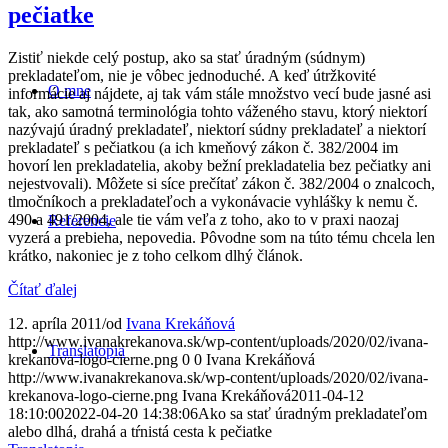
pečiatke
Zistiť niekde celý postup, ako sa stať úradným (súdnym)
prekladateľom, nie je vôbec jednoduché. A keď útržkovité
O mne
informácie aj nájdete, aj tak vám stále množstvo vecí bude jasné asi
tak, ako samotná terminológia tohto váženého stavu, ktorý niektorí
nazývajú úradný prekladateľ, niektorí súdny prekladateľ a niektorí
prekladateľ s pečiatkou (a ich kmeňový zákon č. 382/2004 im
hovorí len prekladatelia, akoby bežní prekladatelia bez pečiatky ani
nejestvovali). Môžete si síce prečítať zákon č. 382/2004 o znalcoch,
tlmočníkoch a prekladateľoch a vykonávacie vyhlášky k nemu č.
490 a 491/2004, ale tie vám veľa z toho, ako to v praxi naozaj
Referencie
vyzerá a prebieha, nepovedia. Pôvodne som na túto tému chcela len
krátko, nakoniec je z toho celkom dlhý článok.
Čítať ďalej
12. apríla 2011
/
od
Ivana Krekáňová
http://www.ivanakrekanova.sk/wp-content/uploads/2020/02/ivana-
Translatopia
krekanova-logo-cierne.png
0
0
Ivana Krekáňová
http://www.ivanakrekanova.sk/wp-content/uploads/2020/02/ivana-
krekanova-logo-cierne.png
Ivana Krekáňová
2011-04-12
18:10:00
2022-04-20 14:38:06
Ako sa stať úradným prekladateľom
alebo dlhá, drahá a tŕnistá cesta k pečiatke