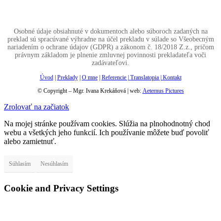
Osobné údaje obsiahnuté v dokumentoch alebo súboroch zadaných na
preklad sú spracúvané výhradne na účel prekladu v súlade so Všeobecným
nariadením o ochrane údajov (GDPR) a zákonom č. 18/2018 Z.z., pričom
právnym základom je plnenie zmluvnej povinnosti prekladateľa voči
zadávateľovi.
Úvod
|
Preklady
|
O mne
|
Referencie |
Translatopia
|
Kontakt
© Copyright – Mgr. Ivana Krekáňová | web:
Aeternus Pictures
Zrolovať na začiatok
Na mojej stránke používam cookies. Slúžia na plnohodnotný chod
webu a všetkých jeho funkcií. Ich používanie môžete buď povoliť
alebo zamietnuť.
Súhlasím
Nesúhlasím
Cookie and Privacy Settings