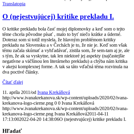
Translatopia
O (nejestvujúcej) kritike prekladu I.
O kritike prekladu bola časť mojej diplomovky a keď som o tejto
téme chcela pôvodne písať , malo to byť niečo krátke a úderné.
Doteraz som si totiž myslela, že hlavným problémom kritiky
prekladu na Slovensku a v Čechách je to, že nie je. Keď som však
tému začala skúmať a vyhľadávať, zistila som, že sem-tam aj je, ale
s tým, že ak sa vyskytne, tak len niektoré jej aspekty (najčastejšie
negatívne a väčšinou len literárneho prekladu) a chýba nám kritika
v akejsi komplexnej forme. A tak sa táto vďačná téma rozvinula na
dva poctivé články.
Čítať ďalej
11. apríla 2011
/
od
Ivana Krekáňová
http://www.ivanakrekanova.sk/wp-content/uploads/2020/02/ivana-
krekanova-logo-cierne.png
0
0
Ivana Krekáňová
http://www.ivanakrekanova.sk/wp-content/uploads/2020/02/ivana-
krekanova-logo-cierne.png
Ivana Krekáňová
2011-04-11
17:13:00
2022-04-20 14:38:06
O (nejestvujúcej) kritike prekladu I.
Hľadať