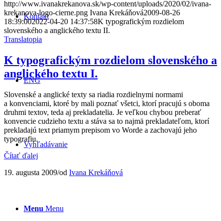
http://www.ivanakrekanova.sk/wp-content/uploads/2020/02/ivana-
krekanova-logo-cierne.png
Ivana Krekáňová
2009-08-26
Kontakt
18:39:00
2022-04-20 14:37:58
K typografickým rozdielom
slovenského a anglického textu II.
Translatopia
K typografickým rozdielom slovenského a
anglického textu I.
ENG
Slovenské a anglické texty sa riadia rozdielnymi normami
a konvenciami, ktoré by mali poznať všetci, ktorí pracujú s oboma
druhmi textov, teda aj prekladatelia. Je veľkou chybou preberať
konvencie cudzieho textu a stáva sa to najmä prekladateľom, ktorí
prekladajú text priamym prepisom vo Worde a zachovajú jeho
typografiu.
Vyhľadávanie
Čítať ďalej
19. augusta 2009
/
od
Ivana Krekáňová
Menu
Menu