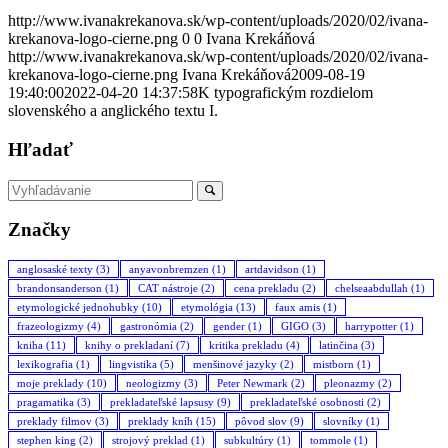
http://www.ivanakrekanova.sk/wp-content/uploads/2020/02/ivana-
krekanova-logo-cierne.png
0
0
Ivana Krekáňová
http://www.ivanakrekanova.sk/wp-content/uploads/2020/02/ivana-
krekanova-logo-cierne.png
Ivana Krekáňová
2009-08-19
19:40:00
2022-04-20 14:37:58
K typografickým rozdielom
slovenského a anglického textu I.
Hľadať
Značky
anglosaské texty
(3)
anyavonbremzen
(1)
artdavidson
(1)
brandonsanderson
(1)
CAT nástroje
(2)
cena prekladu
(2)
chelseaabdullah
(1)
etymologické jednohubky
(10)
etymológia
(13)
faux amis
(1)
frazeologizmy
(4)
gastronómia
(2)
gender
(1)
GIGO
(3)
harrypotter
(1)
kniha
(11)
knihy o prekladaní
(7)
kritika prekladu
(4)
latinčina
(3)
lexikografia
(1)
lingvistika
(5)
menšinové jazyky
(2)
mistborn
(1)
moje preklady
(10)
neologizmy
(3)
Peter Newmark
(2)
pleonazmy
(2)
pragamatika
(3)
prekladateľské lapsusy
(9)
prekladateľské osobnosti
(2)
preklady filmov
(3)
preklady kníh
(15)
pôvod slov
(9)
slovníky
(1)
stephen king
(2)
strojový preklad
(1)
subkultúry
(1)
tommole
(1)