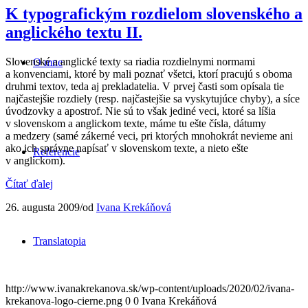
K typografickým rozdielom slovenského a
anglického textu II.
Slovenské a anglické texty sa riadia rozdielnymi normami
O mne
a konvenciami, ktoré by mali poznať všetci, ktorí pracujú s oboma
druhmi textov, teda aj prekladatelia. V prvej časti som opísala tie
najčastejšie rozdiely (resp. najčastejšie sa vyskytujúce chyby), a síce
úvodzovky a apostrof. Nie sú to však jediné veci, ktoré sa líšia
v slovenskom a anglickom texte, máme tu ešte čísla, dátumy
a medzery (samé zákerné veci, pri ktorých mnohokrát nevieme ani
ako ich správne napísať v slovenskom texte, a nieto ešte
Referencie
v anglickom).
Čítať ďalej
26. augusta 2009
/
od
Ivana Krekáňová
Translatopia
http://www.ivanakrekanova.sk/wp-content/uploads/2020/02/ivana-
krekanova-logo-cierne.png
0
0
Ivana Krekáňová