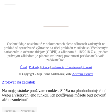
Osobné údaje obsiahnuté v dokumentoch alebo súboroch zadaných na
preklad sú spracúvané výhradne na účel prekladu v súlade so Všeobecným
nariadením o ochrane údajov (GDPR) a zákonom č. 18/2018 Z.z., pričom
právnym základom je plnenie zmluvnej povinnosti prekladateľa voči
zadávateľovi.
Úvod
|
Preklady
|
O mne
|
Referencie |
Translatopia
|
Kontakt
© Copyright – Mgr. Ivana Krekáňová | web:
Aeternus Pictures
Zrolovať na začiatok
Na mojej stránke používam cookies. Slúžia na plnohodnotný chod
webu a všetkých jeho funkcií. Ich používanie môžete buď povoliť
alebo zamietnuť.
Súhlasím
Nesúhlasím