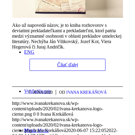
Kontakt
Ako už napovedá názov, je to kniha rozhovorov s
deviatimi prekladateľkami a prekladateľmi, ktorí patria
medzi významné osobnosti v oblasti prekladov umeleckej
literatúry. Nechýba Ján Vilikovský, Jozef Kot, Viera
Hegerová či Juraj Andričík.
ENG
Čítať ďalej
Vyhľadávanie
7. JÚNA 2020
/
OD
IVANA KREKÁŇOVÁ
http://www.ivanakrekanova.sk/wp-
content/uploads/2020/02/ivana-krekanova-logo-
cierne.png
0
0
Ivana Krekáňová
http://www.ivanakrekanova.sk/wp-
content/uploads/2020/02/ivana-krekanova-logo-
cierne.png
Ivana Krekáňová
2020-06-07 15:22:05
2022-
Menu
Menu