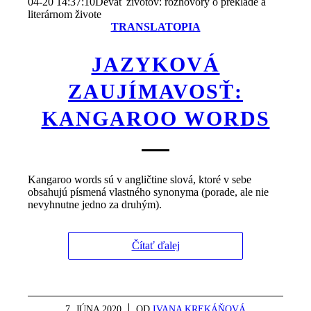
04-20 14:37:10
Deväť životov: rozhovory o preklade a
literárnom živote
TRANSLATOPIA
JAZYKOVÁ
ZAUJÍMAVOSŤ:
KANGAROO WORDS
Kangaroo words sú v angličtine slová, ktoré v sebe
obsahujú písmená vlastného synonyma (porade, ale nie
nevyhnutne jedno za druhým).
Čítať ďalej
7. JÚNA 2020
/
OD
IVANA KREKÁŇOVÁ