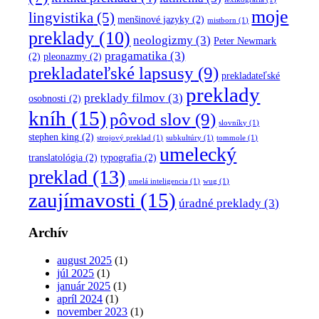
moje
lingvistika
(5)
menšinové jazyky
(2)
mistborn
(1)
preklady
(10)
neologizmy
(3)
Peter Newmark
pragamatika
(3)
(2)
pleonazmy
(2)
prekladateľské lapsusy
(9)
prekladateľské
preklady
preklady filmov
(3)
osobnosti
(2)
kníh
(15)
pôvod slov
(9)
slovníky
(1)
stephen king
(2)
strojový preklad
(1)
subkultúry
(1)
tommole
(1)
umelecký
translatológia
(2)
typografia
(2)
preklad
(13)
umelá inteligencia
(1)
wug
(1)
zaujímavosti
(15)
úradné preklady
(3)
Archív
august 2025
(1)
júl 2025
(1)
január 2025
(1)
apríl 2024
(1)
november 2023
(1)