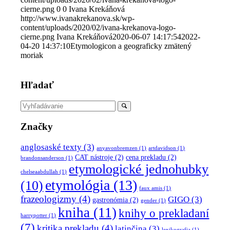
cierne.png
0
0
Ivana Krekáňová
http://www.ivanakrekanova.sk/wp-
content/uploads/2020/02/ivana-krekanova-logo-
cierne.png
Ivana Krekáňová
2020-06-07 14:17:54
2022-
04-20 14:37:10
Etymologicon a geograficky zmätený
moriak
Hľadať
Značky
anglosaské texty
(3)
anyavonbremzen
(1)
artdavidson
(1)
CAT nástroje
(2)
cena prekladu
(2)
brandonsanderson
(1)
etymologické jednohubky
chelseaabdullah
(1)
etymológia
(13)
(10)
faux amis
(1)
frazeologizmy
(4)
GIGO
(3)
gastronómia
(2)
gender
(1)
kniha
(11)
knihy o prekladaní
harrypotter
(1)
(7)
kritika prekladu
(4)
latinčina
(3)
lexikografia
(1)