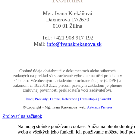
Mgr. Ivana Krekáňová
Daxnerova 17/2670
010 01 Žilina
Tel.: +421 908 917 192
Mail:
info@ivanakrekanova.sk
Osobné údaje obsiahnuté v dokumentoch alebo súboroch
zadaných na preklad sú spracúvané výhradne na účel prekladu v
súlade so Všeobecným nariadením o ochrane údajov (GDPR) a
zákonom č. 18/2018 Z.z., pričom právnym základom je plnenie
zmluvnej povinnosti prekladateľa voči zadávateľovi.
Úvod
|
Preklady
|
O mne
|
Referencie |
Translatopia
|
Kontakt
© Copyright – Mgr. Ivana Krekáňová | web:
Aeternus Pictures
Zrolovať na začiatok
Na mojej stránke používam cookies. Slúžia na plnohodnotný
webu a všetkých jeho funkcií. Ich používanie môžete buď pov