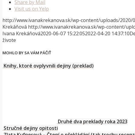
Share by Mail
Visit us on Yelp
http://www.ivanakrekanova.sk/wp-content/uploads/2020/0
Krekáňová
http://www.ivanakrekanova.sk/wp-content/upl
Ivana Krekáňová
2020-06-07 15:22:05
2022-04-20 14:37:10
De
živote
MOHLO BY SA VÁM PÁČIŤ
Knihy, ktoré ovplyvnili dejiny (preklad)
Druhé dva preklady roka 2023
Stručné dejiny opitosti
Zlata Kufnerová – Čtení o překládání (tak trochu recenz