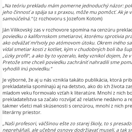
„Na teóriu prekladu mám pomerne jednoduchý názor: poki
jeho činnosť a spája sa s praxou, môže mu pomôcť. Ak je v
samoúčelná.“
(z rozhovoru s Jozefom Kotom)
Ján Vilikovský zas v rozhovore spomína na cenzúru prekl
poviedku o kalifornskom smetiarovi, ktorému sprotivia prác
ako odvážať mŕtvoly po atómovom útoku. Okrem iného sa p
vídal smetiar kosti z kotliet, kým v chudobných boli iba 
„úzky profil“, a ako by to vyzeralo, keby vznikol dojem, ž
Pretože sme chceli poviedku zachrániť nahradili sme poma
vyhodili inú poviedku
.
“
Je výborné, že aj u nás vznikla takáto publikácia, ktorá pr
prekladatelia spomínajú aj na detstvo, ako do ich života zas
mladom veku formovalo vzťah k literatúre. Mnohí z nich bo
prekladateľstva sa začalo rozvíjať až relatívne nedávno a 
takmer všetci mali skúsenosti s cenzúrou, mnohí z nich preš
literárny priestor.
„Naši profesori, väčšinou ešte zo starej školy, to s presad
nepreháňali, ale učebné osnovy dodržiavať museli, a tak 