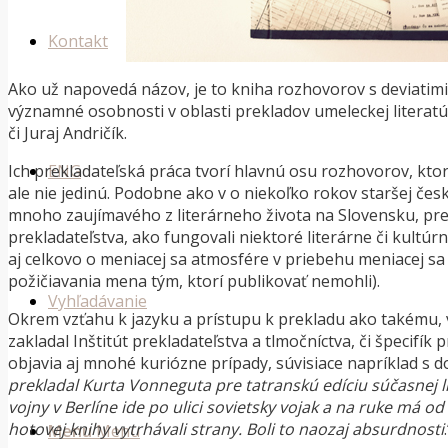
Kontakt
Ako už napovedá názov, je to kniha rozhovorov s deviatimi 
významné osobnosti v oblasti prekladov umeleckej literatú
či Juraj Andričík.
Ich prekladateľská práca tvorí hlavnú osu rozhovorov, ktor
ENG
ale nie jedinú. Podobne ako v o niekoľko rokov staršej česk
mnoho zaujímavého z literárneho života na Slovensku, pre
prekladateľstva, ako fungovali niektoré literárne či kultúrn
aj celkovo o meniacej sa atmosfére v priebehu meniacej s
požičiavania mena tým, ktorí publikovať nemohli).
Vyhľadávanie
Okrem vzťahu k jazyku a prístupu k prekladu ako takému, v
zakladal Inštitút prekladateľstva a tlmočníctva, či špecifík
objavia aj mnohé kuriózne prípady, súvisiace napríklad s 
prekladal Kurta Vonneguta pre tatranskú edíciu súčasnej l
vojny v Berlíne ide po ulici sovietsky vojak a na ruke má o
hotovej knihy vytrhávali strany. Boli to naozaj absurdnosti
Menu
Menu