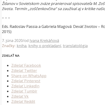
Ždanov v Sovietskom zväze pranieroval spisovateľa M. Zo
života. Termín „zoščenkovčina“ sa zaužíval aj v kritike naši
– – –
Eds. Radoslav Passia a Gabriela Magová: Deväť životov – R
2015)
7. júna 2020
/
od
Ivana Krekáňová
Značky:
kniha
,
knihy o prekladaní
,
translatológia
ZDIELAŤ NA
Zdielať Facebook
Zdielať Twitter
Share on WhatsApp
Zdielať Pinterest
Zdielať LinkedIn
Zdielať Tumblr
Zdielať Vk
Zdielať Reddit