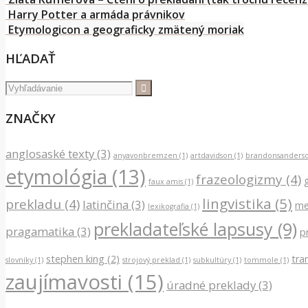
Harry Potter a armáda právnikov
Etymologicon a geograficky zmätený moriak
HĽADAŤ
ZNAČKY
anglosaské texty
(3)
anyavonbremzen
(1)
artdavidson
(1)
brandonsanders
etymológia
(13)
frazeologizmy
(4)
faux amis
(1)
lingvistika
(5)
prekladu
(4)
latinčina
(3)
me
lexikografia
(1)
prekladateľské lapsusy
(9)
pragamatika
(3)
p
stephen king
(2)
tra
slovníky
(1)
strojový preklad
(1)
subkultúry
(1)
tommole
(1)
zaujímavosti
(15)
úradné preklady
(3)