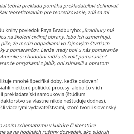
aľ teória prekladu pomáha prekladateľovi definovať
šak teoretizovaním pre teoretizovanie, zdá sa mi
adu knihy poviedok Raya Bradburyho:
„Bradbury má
u na školení civilnej obrany, lebo ich usmerňujú,
íše, že medzi odpadkami vo fajnových štvrtiach
šupky z pomarančov. Lenže vtedy boli u nás pomaranče
e v Amerike si chudobní môžu dovoliť pomaranče?
ranče ohryzkami z jabĺk, oni súhlasili a obratom
ibližuje mnohé špecifiká doby, keďže oslovení
iahli niektoré politické procesy, alebo čo v ich
li prekladateľskí samoukovia (štúdium
redaktorstvo sa vlastne nikde neštuduje dodnes),
li viacerými vydavateľstvami, ktoré tvorili slovenský
zovaním schematizmu v kultúre či literatúre
sme sa na hodinách ruštiny dozvedeli, ako súdruh