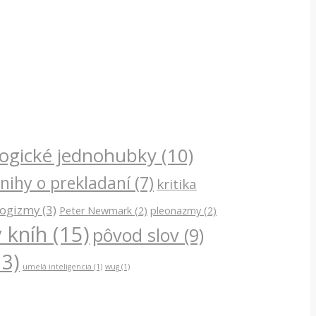
ogické jednohubky
(10)
nihy o prekladaní
(7)
kritika
logizmy
(3)
Peter Newmark
(2)
pleonazmy
(2)
 kníh
(15)
pôvod slov
(9)
3)
umelá inteligencia
(1)
wug
(1)