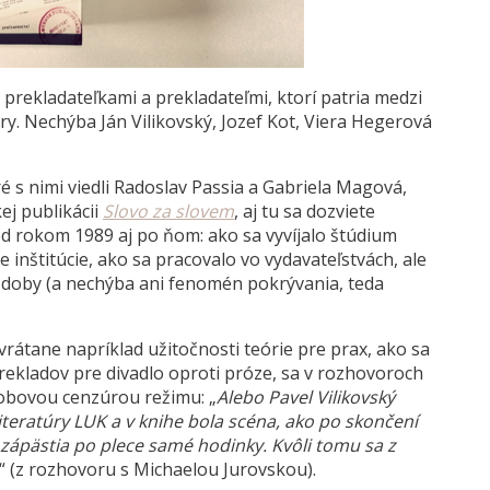
prekladateľkami a prekladateľmi, ktorí patria medzi
ry. Nechýba Ján Vilikovský, Jozef Kot, Viera Hegerová
é s nimi viedli Radoslav Passia a Gabriela Magová,
ej publikácii
Slovo za slovem
, aj tu sa dozviete
d rokom 1989 aj po ňom: ako sa vyvíjalo štúdium
e inštitúcie, ako sa pracovalo vo vydavateľstvách, ale
a doby (a nechýba ani fenomén pokrývania, teda
rátane napríklad užitočnosti teórie pre prax, ako sa
 prekladov pre divadlo oproti próze, sa v rozhovoroch
dobovou cenzúrou režimu: „
Alebo Pavel Vilikovský
iteratúry LUK a v knihe bola scéna, ako po skončení
d zápästia po plece samé hodinky. Kvôli tomu sa z
.“ (z rozhovoru s Michaelou Jurovskou).