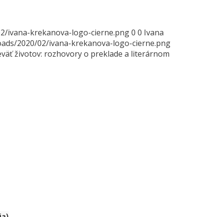
2/ivana-krekanova-logo-cierne.png
0
0
Ivana
oads/2020/02/ivana-krekanova-logo-cierne.png
väť životov: rozhovory o preklade a literárnom
ia)