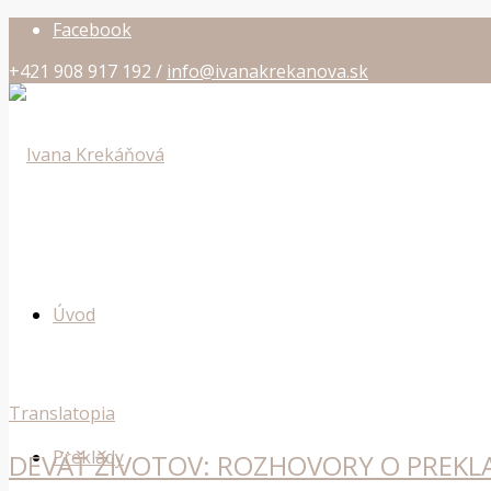
Facebook
+421 908 917 192 /
info@ivanakrekanova.sk
Úvod
Translatopia
Preklady
DEVÄŤ ŽIVOTOV: ROZHOVORY O PREKL