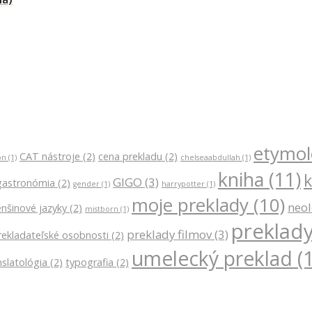
etymol
CAT nástroje
(2)
cena prekladu
(2)
on
(1)
chelseaabdullah
(1)
kniha
(11)
k
GIGO
(3)
gastronómia
(2)
gender
(1)
harrypotter
(1)
moje preklady
(10)
neo
nšinové jazyky
(2)
mistborn
(1)
preklady
preklady filmov
(3)
rekladateľské osobnosti
(2)
umelecký preklad
(1
nslatológia
(2)
typografia
(2)