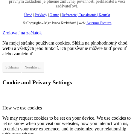
právnym základom je plnenie zmluvnej povinnosti prekladateľa voči
zadávateľovi.
Úvod
|
Preklady
|
O mne
|
Referencie |
Translatopia
|
Kontakt
© Copyright – Mgr. Ivana Krekáňová | web:
Aeternus Pictures
Zrolovať na začiatok
Na mojej stránke používam cookies. Slúžia na plnohodnotný chod
webu a všetkých jeho funkcií. Ich používanie môžete buď povoliť
alebo zamietnuť.
Súhlasím
Nesúhlasím
Cookie and Privacy Settings
How we use cookies
We may request cookies to be set on your device. We use cookies to
let us know when you visit our websites, how you interact with us,
to enrich your user experience, and to customize your relationship