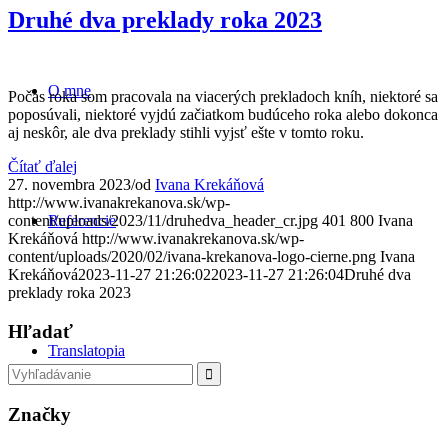
Druhé dva preklady roka 2023
O mne
Počas roka som pracovala na viacerých prekladoch kníh, niektoré sa
poposúvali, niektoré vyjdú začiatkom budúceho roka alebo dokonca
aj neskôr, ale dva preklady stihli vyjsť ešte v tomto roku.
Čítať ďalej
27. novembra 2023
/
od
Ivana Krekáňová
http://www.ivanakrekanova.sk/wp-
Referencie
content/uploads/2023/11/druhedva_header_cr.jpg
401
800
Ivana
Krekáňová
http://www.ivanakrekanova.sk/wp-
content/uploads/2020/02/ivana-krekanova-logo-cierne.png
Ivana
Krekáňová
2023-11-27 21:26:02
2023-11-27 21:26:04
Druhé dva
preklady roka 2023
Hľadať
Translatopia
Značky