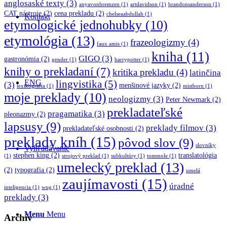
anglosaské texty
(3)
anyavonbremzen
(1)
artdavidson
(1)
brandonsanderson
(1)
CAT nástroje
(2)
cena prekladu
(2)
chelseaabdullah
(1)
Kontakt
etymologické jednohubky
(10)
etymológia
(13)
frazeologizmy
(4)
faux amis
(1)
kniha
(11)
GIGO
(3)
gastronómia
(2)
gender
(1)
harrypotter
(1)
knihy o prekladaní
(7)
kritika prekladu
(4)
latinčina
ENG
lingvistika
(5)
(3)
menšinové jazyky
(2)
lexikografia
(1)
mistborn
(1)
moje preklady
(10)
neologizmy
(3)
Peter Newmark
(2)
prekladateľské
pragamatika
(3)
pleonazmy
(2)
lapsusy
(9)
preklady filmov
(3)
prekladateľské osobnosti
(2)
preklady kníh
(15)
pôvod slov
(9)
slovníky
Vyhľadávanie
stephen king
(2)
translatológia
(1)
strojový preklad
(1)
subkultúry
(1)
tommole
(1)
umelecký preklad
(13)
(2)
typografia
(2)
umelá
zaujímavosti
(15)
úradné
inteligencia
(1)
wug
(1)
preklady
(3)
Menu
Menu
Archív