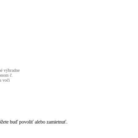
né výhradne
onom č.
a voči
ôžete buď povoliť alebo zamietnuť.