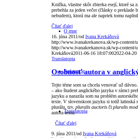
Knižka, vlastne skôr zbierka esejí, ktoré s
prebehla za jeden večer (články o preklade b
nebudem), ktorá ma ale napriek tomu napln
Čítať ďalej
O mne
16. júna 2011
/
od
Ivana Krekáňová
http://www.ivanakrekanova.sk/wp-content/u
http://www.ivanakrekanova.sk/wp-content/u
Krekáňová
2011-06-16 18:07:00
2022-04-20 
Translatopia
Osobnosť autora v anglick
Referencie
Tejto téme som sa chcela venovať už dávno. 
– ako študent anglického jazyka v rámci pre
jazyku a narazila som na problém autorsk
texte. V slovenskom jazyku si totiž latinská 
plurálu, tzv.
pluralis auctoris
či
pluralis mod
Translatopia
autora textu.
Čítať ďalej
9. júna 2011
/
od
Ivana Krekáňová