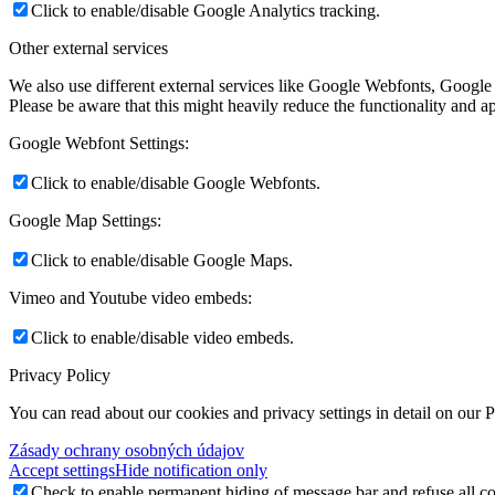
Click to enable/disable Google Analytics tracking.
Other external services
We also use different external services like Google Webfonts, Google
Please be aware that this might heavily reduce the functionality and a
Google Webfont Settings:
Click to enable/disable Google Webfonts.
Google Map Settings:
Click to enable/disable Google Maps.
Vimeo and Youtube video embeds:
Click to enable/disable video embeds.
Privacy Policy
You can read about our cookies and privacy settings in detail on our 
Zásady ochrany osobných údajov
Accept settings
Hide notification only
Check to enable permanent hiding of message bar and refuse all co