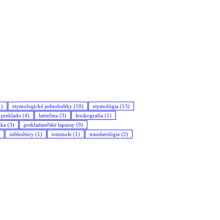
1)
etymologické jednohubky
(10)
etymológia
(13)
a prekladu
(4)
latinčina
(3)
lexikografia
(1)
ika
(3)
prekladateľské lapsusy
(9)
subkultúry
(1)
tommole
(1)
translatológia
(2)