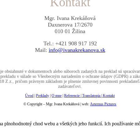
Kontakt
Mgr. Ivana Krekáňová
Daxnerova 17/2670
010 01 Žilina
Tel.: +421 908 917 192
Mail:
info@ivanakrekanova.sk
je obsiahnuté v dokumentoch alebo súboroch zadaných na preklad sú spracúva
l prekladu v súlade so Všeobecným nariadením o ochrane údajov (GDPR) a zák
18 Z.z., pričom právnym základom je plnenie zmluvnej povinnosti prekladateľ
zadávateľovi.
Úvod
|
Preklady
|
O mne
|
Referencie |
Translatopia
|
Kontakt
© Copyright – Mgr. Ivana Krekáňová | web:
Aeternus Pictures
na plnohodnotný chod webu a všetkých jeho funkcií. Ich používanie m