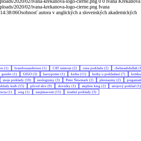
ploads/2020/02/ivana-krekanova-logo-cierne.png
0
0
Ivana Krekáňová
ploads/2020/02/ivana-krekanova-logo-cierne.png
Ivana
14:38:06
Osobnosť autora v anglických a slovenských akademických
son
(1)
brandonsanderson
(1)
CAT nástroje
(2)
cena prekladu
(2)
chelseaabdullah
(
gender
(1)
GIGO
(3)
harrypotter
(1)
kniha
(11)
knihy o prekladaní
(7)
kritik
moje preklady
(10)
neologizmy
(3)
Peter Newmark
(2)
pleonazmy
(2)
pragamat
eklady kníh
(15)
pôvod slov
(9)
slovníky
(1)
stephen king
(2)
strojový preklad
(1)
encia
(1)
wug
(1)
zaujímavosti
(15)
úradné preklady
(3)