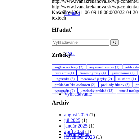
http://www.ivanakrekanova.sk/wp-content/u
http://www.ivanakrekanova.sk/wp-content/u
Krekáňová
2011-06-09 18:08:00
2022-04-20 
Kontakt
textoch
Hľadať
ENG
Značky
anglosaské texty
(3)
anyavonbremzen
(1)
artdavid
faux amis
(1)
frazeologizmy
(4)
gastronómia
(2)
lingvistika
(5)
menšinové jazyky
(2)
mistborn
(1)
prekladateľské osobnosti
(2)
preklady filmov
(3)
pr
typografia
(2)
umelecký preklad
(13)
umelá intelig
Vyhľadávanie
Archív
august 2025
(1)
júl 2025
(1)
január 2025
(1)
apríl 2024
(1)
Menu
Menu
november 2023
(1)