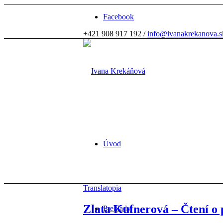
Facebook
+421 908 917 192 /
info@ivanakrekanova.s
Úvod
Translatopia
Zlata Kufnerová – Čtení o 
Preklady