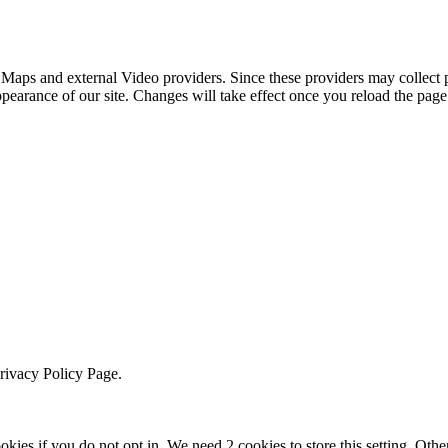
 Maps and external Video providers. Since these providers may collect 
ppearance of our site. Changes will take effect once you reload the page
Privacy Policy Page.
okies if you do not opt in. We need 2 cookies to store this setting. 