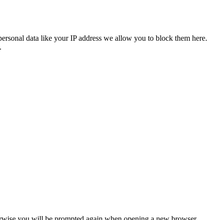
personal data like your IP address we allow you to block them here.
.
Otherwise you will be prompted again when opening a new browser