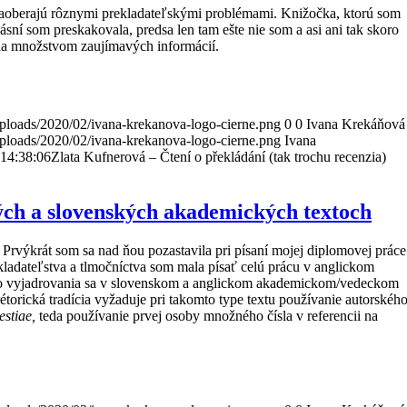
a zaoberajú rôznymi prekladateľskými problémami. Knižočka, ktorú som
ásní som preskakovala, predsa len tam ešte nie som a asi ani tak skoro
ila množstvom zaujímavých informácií.
ploads/2020/02/ivana-krekanova-logo-cierne.png
0
0
Ivana Krekáňová
ploads/2020/02/ivana-krekanova-logo-cierne.png
Ivana
14:38:06
Zlata Kufnerová – Čtení o překládání (tak trochu recenzia)
ých a slovenských akademických textoch
Prvýkrát som sa nad ňou pozastavila pri písaní mojej diplomovej práce
kladateľstva a tlmočníctva som mala písať celú prácu v anglickom
ého vyjadrovania sa v slovenskom a anglickom akademickom/vedeckom
rétorická tradícia vyžaduje pri takomto type textu používanie autorskéh
estiae,
teda používanie prvej osoby množného čísla v referencii na