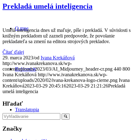
Prekladá umelá inteligencia
O mne
Umelá inteligencia dnes už maľuje, píše i prekladá. V súvislosti s
knižným prekladom už zazneli predpovede, že povolanie
prekladateľa sa zmení na editora strojových prekladov.
Čítať ďalej
29. marca 2023
/
od
Ivana Krekáňová
http://www.ivanakrekanova.sk/wp-
Referencie
content/uploads/2023/03/AI_Midjourney_header-cr.png
440
800
Ivana Krekáňová
http://www.ivanakrekanova.sk/wp-
content/uploads/2020/02/ivana-krekanova-logo-cierne.png
Ivana
Krekáňová
2023-03-29 20:45:16
2023-03-29 21:21:26
Prekladá
umelá inteligencia
Hľadať
Translatopia
Značky