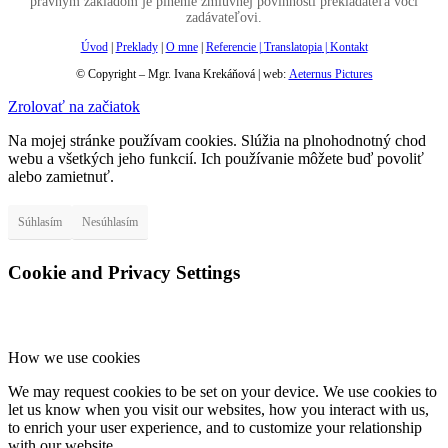
právnym základom je plnenie zmluvnej povinnosti prekladateľa voči
zadávateľovi.
Úvod
|
Preklady
|
O mne
|
Referencie |
Translatopia
|
Kontakt
© Copyright – Mgr. Ivana Krekáňová | web:
Aeternus Pictures
Zrolovať na začiatok
Na mojej stránke používam cookies. Slúžia na plnohodnotný chod
webu a všetkých jeho funkcií. Ich používanie môžete buď povoliť
alebo zamietnuť.
Súhlasím
Nesúhlasím
Cookie and Privacy Settings
How we use cookies
We may request cookies to be set on your device. We use cookies to
let us know when you visit our websites, how you interact with us,
to enrich your user experience, and to customize your relationship
with our website.