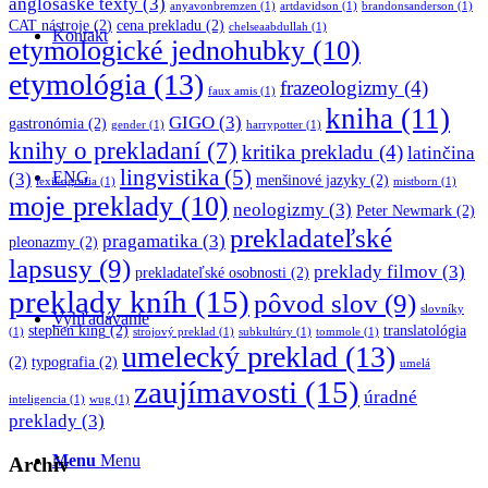
anglosaské texty
(3)
anyavonbremzen
(1)
artdavidson
(1)
brandonsanderson
(1)
CAT nástroje
(2)
cena prekladu
(2)
chelseaabdullah
(1)
Kontakt
etymologické jednohubky
(10)
etymológia
(13)
frazeologizmy
(4)
faux amis
(1)
kniha
(11)
GIGO
(3)
gastronómia
(2)
gender
(1)
harrypotter
(1)
knihy o prekladaní
(7)
kritika prekladu
(4)
latinčina
lingvistika
(5)
ENG
(3)
menšinové jazyky
(2)
lexikografia
(1)
mistborn
(1)
moje preklady
(10)
neologizmy
(3)
Peter Newmark
(2)
prekladateľské
pragamatika
(3)
pleonazmy
(2)
lapsusy
(9)
preklady filmov
(3)
prekladateľské osobnosti
(2)
preklady kníh
(15)
pôvod slov
(9)
slovníky
Vyhľadávanie
stephen king
(2)
translatológia
(1)
strojový preklad
(1)
subkultúry
(1)
tommole
(1)
umelecký preklad
(13)
(2)
typografia
(2)
umelá
zaujímavosti
(15)
úradné
inteligencia
(1)
wug
(1)
preklady
(3)
Menu
Menu
Archív