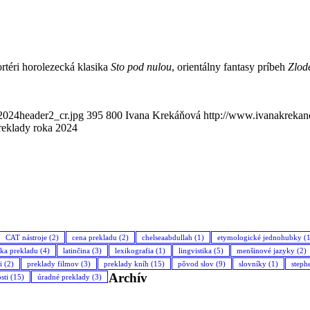
rtéri horolezecká klasika
Sto pod nulou
, orientálny fantasy príbeh
Zlod
2024header2_cr.jpg
395
800
Ivana Krekáňová
http://www.ivanakrekan
reklady roka 2024
CAT nástroje
(2)
cena prekladu
(2)
chelseaabdullah
(1)
etymologické jednohubky
(1
ika prekladu
(4)
latinčina
(3)
lexikografia
(1)
lingvistika
(5)
menšinové jazyky
(2)
i
(2)
preklady filmov
(3)
preklady kníh
(15)
pôvod slov
(9)
slovníky
(1)
steph
Archív
sti
(15)
úradné preklady
(3)