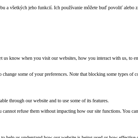
u a všetkých jeho funkcií. Ich používanie môžete buď povoliť alebo 
t us know when you visit our websites, how you interact with us, to en
lso change some of your preferences. Note that blocking some types of 
able through our website and to use some of its features.
you cannot refuse them without impacting how our site functions. You ca
rm to help us understand how our website is being used or how effective