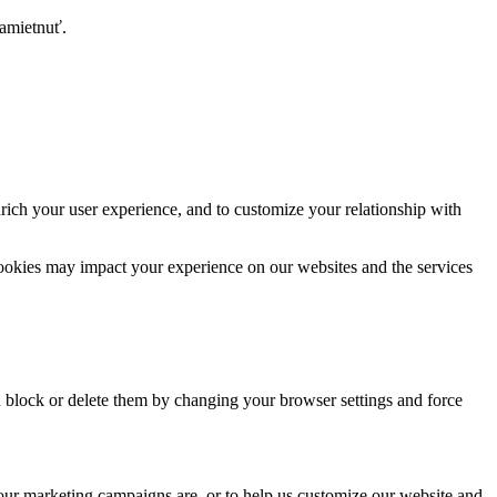
zamietnuť.
rich your user experience, and to customize your relationship with
cookies may impact your experience on our websites and the services
n block or delete them by changing your browser settings and force
 our marketing campaigns are, or to help us customize our website and