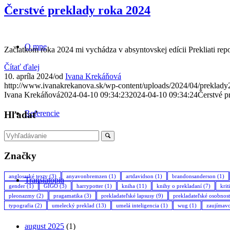
Čerstvé preklady roka 2024
O mne
Začiatkom roka 2024 mi vychádza v absyntovskej edícii Prekliati repo
Čítať ďalej
10. apríla 2024
/
od
Ivana Krekáňová
http://www.ivanakrekanova.sk/wp-content/uploads/2024/04/preklady
Ivana Krekáňová
2024-04-10 09:34:23
2024-04-10 09:34:24
Čerstvé p
Referencie
Hľadať
Značky
anglosaské texty
(3)
anyavonbremzen
(1)
artdavidson
(1)
brandonsanderson
(1)
Translatopia
gender
(1)
GIGO
(3)
harrypotter
(1)
kniha
(11)
knihy o prekladaní
(7)
krit
pleonazmy
(2)
pragamatika
(3)
prekladateľské lapsusy
(9)
prekladateľské osobnost
typografia
(2)
umelecký preklad
(13)
umelá inteligencia
(1)
wug
(1)
zaujímavo
august 2025
(1)