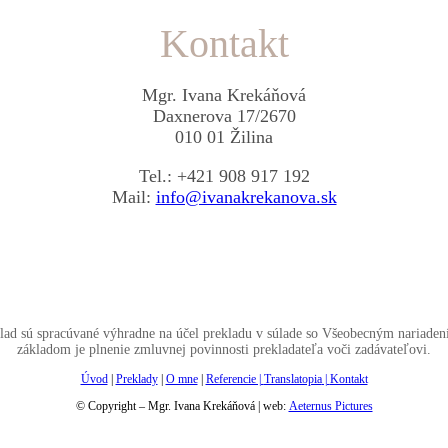
Kontakt
Mgr. Ivana Krekáňová
Daxnerova 17/2670
010 01 Žilina
Tel.: +421 908 917 192
Mail:
info@ivanakrekanova.sk
lad sú spracúvané výhradne na účel prekladu v súlade so Všeobecným nariad
základom je plnenie zmluvnej povinnosti prekladateľa voči zadávateľovi.
Úvod
|
Preklady
|
O mne
|
Referencie |
Translatopia
|
Kontakt
© Copyright – Mgr. Ivana Krekáňová | web:
Aeternus Pictures