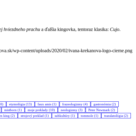
ej hviezdneho prachu
a ďalšia kingovka, tentoraz klasika:
Cujo
.
ova.sk/wp-content/uploads/2020/02/ivana-krekanova-logo-cierne.png
0)
etymológia
(13)
faux amis
(1)
frazeologizmy
(4)
gastronómia
(2)
mistborn
(1)
moje preklady
(10)
neologizmy
(3)
Peter Newmark
(2)
en king
(2)
strojový preklad
(1)
subkultúry
(1)
tommole
(1)
translatológia
(2)