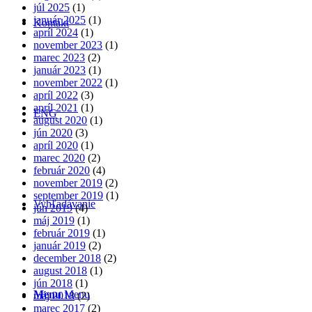
júl 2025
(1)
január 2025
(1)
Kontakt
apríl 2024
(1)
november 2023
(1)
marec 2023
(2)
január 2023
(1)
november 2022
(1)
apríl 2022
(3)
apríl 2021
(1)
ENG
august 2020
(1)
jún 2020
(3)
apríl 2020
(1)
marec 2020
(2)
február 2020
(4)
november 2019
(2)
september 2019
(1)
Vyhľadávanie
jún 2019
(4)
máj 2019
(1)
február 2019
(1)
január 2019
(2)
december 2018
(2)
august 2018
(1)
jún 2018
(1)
Menu
Menu
máj 2018
(2)
marec 2017
(2)