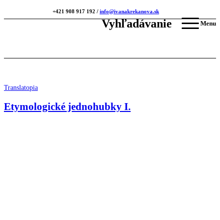
+421 908 917 192 /
info@ivanakrekanova.sk
Vyhľadávanie
Menu
Translatopia
Etymologické jednohubky I.