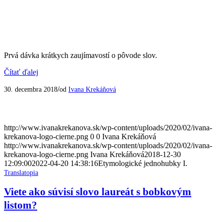
Prvá dávka krátkych zaujímavostí o pôvode slov.
Čítať ďalej
/
30. decembra 2018
od
Ivana Krekáňová
http://www.ivanakrekanova.sk/wp-content/uploads/2020/02/ivana-
krekanova-logo-cierne.png
0
0
Ivana Krekáňová
http://www.ivanakrekanova.sk/wp-content/uploads/2020/02/ivana-
krekanova-logo-cierne.png
Ivana Krekáňová
2018-12-30
12:09:00
2022-04-20 14:38:16
Etymologické jednohubky I.
Translatopia
Viete ako súvisí slovo laureát s bobkovým
listom?