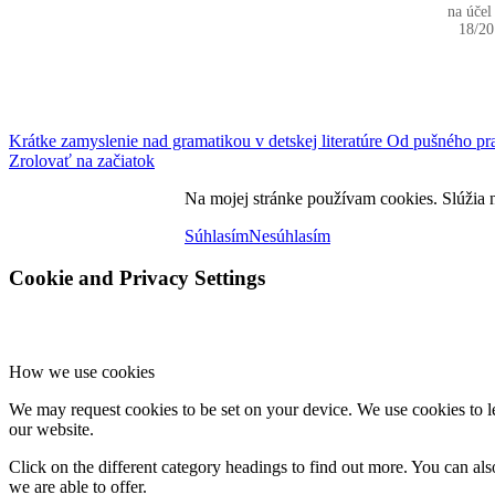
na úče
18/20
Krátke zamyslenie nad gramatikou v detskej literatúre
Od pušného prac
Zrolovať na začiatok
Na mojej stránke používam cookies. Slúžia 
Súhlasím
Nesúhlasím
Cookie and Privacy Settings
How we use cookies
We may request cookies to be set on your device. We use cookies to le
our website.
Click on the different category headings to find out more. You can a
we are able to offer.