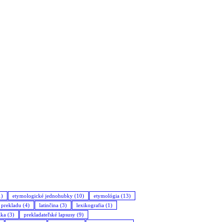
1)
etymologické jednohubky
(10)
etymológia
(13)
a prekladu
(4)
latinčina
(3)
lexikografia
(1)
ika
(3)
prekladateľské lapsusy
(9)