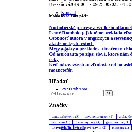
Krekáňová
2019-06-17 09:25:00
2022-04-20
Kontakt
Mohlo by sa Vám páčiť
Norimberské procesy a vznik simultánne
Letný Romboid (aj) k téme prekladateľst
Osobnosť autora v anglických a slovensk
akademických textoch
Mýty a fakty o preklade a tlmočení na Sl
ENG
Od astronauta po zips: slová, ktoré nám d
roky
Keď názov výrobku zľudovie: od botasie
magnetofón
Hľadať
Vyhľadávanie
Značky
anglosaské texty
(3)
anyavonbremzen
(1)
artdavid
faux amis
(1)
frazeologizmy
(4)
gastronómia
(2)
Menu
Menu
lingvistika
(5)
menšinové jazyky
(2)
mistborn
(1)