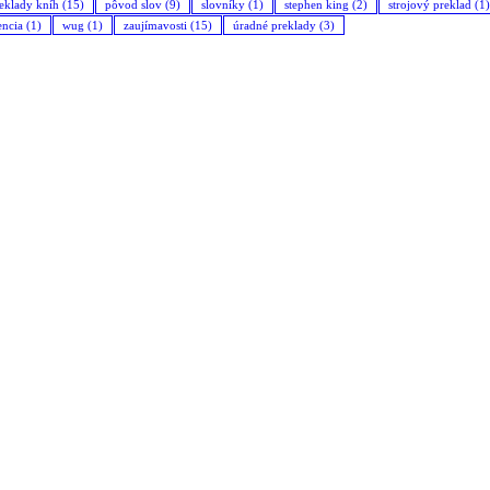
eklady kníh
(15)
pôvod slov
(9)
slovníky
(1)
stephen king
(2)
strojový preklad
(1)
encia
(1)
wug
(1)
zaujímavosti
(15)
úradné preklady
(3)