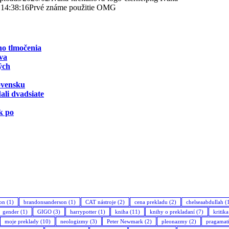
 14:38:16
Prvé známe použitie OMG
ho tlmočenia
va
ých
ovensku
ali dvadsiate
k po
son
(1)
brandonsanderson
(1)
CAT nástroje
(2)
cena prekladu
(2)
chelseaabdullah
(
gender
(1)
GIGO
(3)
harrypotter
(1)
kniha
(11)
knihy o prekladaní
(7)
kritik
moje preklady
(10)
neologizmy
(3)
Peter Newmark
(2)
pleonazmy
(2)
pragamat