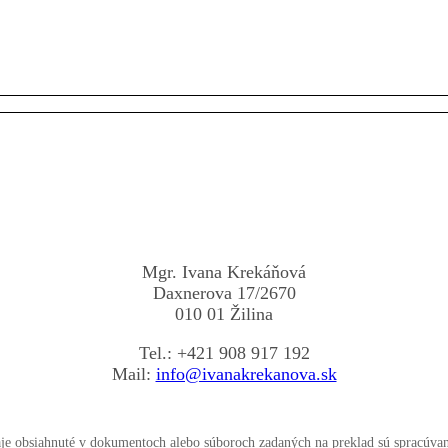
Mgr. Ivana Krekáňová
Daxnerova 17/2670
010 01 Žilina
Tel.: +421 908 917 192
Mail:
info@ivanakrekanova.sk
je obsiahnuté v dokumentoch alebo súboroch zadaných na preklad sú spracúva