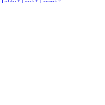
subkultúry
(1)
tommole
(1)
translatológia
(2)