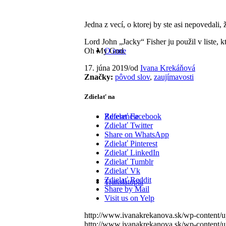
Jedna z vecí, o ktorej by ste asi nepovedali, 
Lord John „Jacky“ Fisher ju použil v liste,
Oh My God.
O mne
17. júna 2019
/
od
Ivana Krekáňová
Značky:
pôvod slov
,
zaujímavosti
Zdielať na
Referencie
Zdielať Facebook
Zdielať Twitter
Share on WhatsApp
Zdielať Pinterest
Zdielať LinkedIn
Zdielať Tumblr
Zdielať Vk
Zdielať Reddit
Translatopia
Share by Mail
Visit us on Yelp
http://www.ivanakrekanova.sk/wp-content/u
http://www.ivanakrekanova.sk/wp-content/u