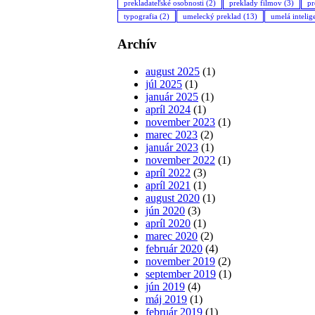
prekladateľské osobnosti
(2)
preklady filmov
(3)
pr
typografia
(2)
umelecký preklad
(13)
umelá intelig
Archív
august 2025
(1)
júl 2025
(1)
január 2025
(1)
apríl 2024
(1)
november 2023
(1)
marec 2023
(2)
január 2023
(1)
november 2022
(1)
apríl 2022
(3)
apríl 2021
(1)
august 2020
(1)
jún 2020
(3)
apríl 2020
(1)
marec 2020
(2)
február 2020
(4)
november 2019
(2)
september 2019
(1)
jún 2019
(4)
máj 2019
(1)
február 2019
(1)