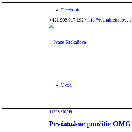
Facebook
+421 908 917 192 /
info@ivanakrekanova.s
Úvod
Translatopia
Prvé známe použitie OMG
Preklady