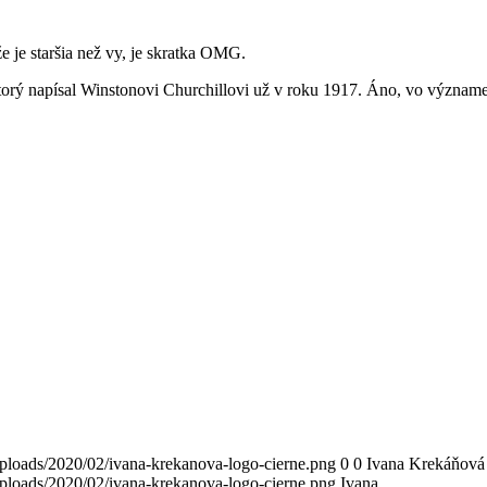
že je staršia než vy, je skratka OMG.
 ktorý napísal Winstonovi Churchillovi už v roku 1917. Áno, vo význam
ploads/2020/02/ivana-krekanova-logo-cierne.png
0
0
Ivana Krekáňová
ploads/2020/02/ivana-krekanova-logo-cierne.png
Ivana