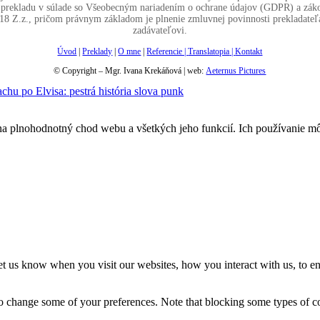
l prekladu v súlade so Všeobecným nariadením o ochrane údajov (GDPR) a zák
18 Z.z., pričom právnym základom je plnenie zmluvnej povinnosti prekladateľ
zadávateľovi.
Úvod
|
Preklady
|
O mne
|
Referencie |
Translatopia
|
Kontakt
© Copyright – Mgr. Ivana Krekáňová | web:
Aeternus Pictures
hu po Elvisa: pestrá história slova punk
na plnohodnotný chod webu a všetkých jeho funkcií. Ich používanie m
t us know when you visit our websites, how you interact with us, to en
lso change some of your preferences. Note that blocking some types of 