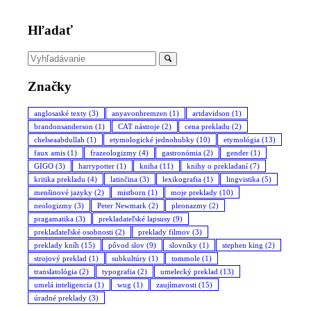
Hľadať
Značky
anglosaské texty
(3)
anyavonbremzen
(1)
artdavidson
(1)
brandonsanderson
(1)
CAT nástroje
(2)
cena prekladu
(2)
chelseaabdullah
(1)
etymologické jednohubky
(10)
etymológia
(13)
faux amis
(1)
frazeologizmy
(4)
gastronómia
(2)
gender
(1)
GIGO
(3)
harrypotter
(1)
kniha
(11)
knihy o prekladaní
(7)
kritika prekladu
(4)
latinčina
(3)
lexikografia
(1)
lingvistika
(5)
menšinové jazyky
(2)
mistborn
(1)
moje preklady
(10)
neologizmy
(3)
Peter Newmark
(2)
pleonazmy
(2)
pragamatika
(3)
prekladateľské lapsusy
(9)
prekladateľské osobnosti
(2)
preklady filmov
(3)
preklady kníh
(15)
pôvod slov
(9)
slovníky
(1)
stephen king
(2)
strojový preklad
(1)
subkultúry
(1)
tommole
(1)
translatológia
(2)
typografia
(2)
umelecký preklad
(13)
umelá inteligencia
(1)
wug
(1)
zaujímavosti
(15)
úradné preklady
(3)