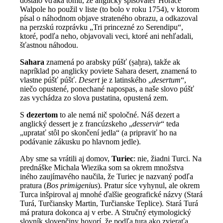
dostalo vďaka tomu, že anglický spisovateľ Horace
Walpole ho použil v liste (to bolo v roku 1754), v ktorom
písal o náhodnom objave strateného obrazu, a odkazoval
na perzskú rozprávku „Tri princezné zo Serendipu“,
ktoré, podľa neho, objavovali veci, ktoré ani nehľadali,
šťastnou náhodou.
Sahara
znamená po arabsky púšť (ṣaḥra), takže ak
napríklad po anglicky poviete Sahara desert, znamená to
vlastne púšť púšť.
Desert
je z latinského „
desertum
“,
niečo opustené, ponechané napospas, a naše slovo púšť
zas vychádza zo slova pustatina, opustená zem.
S
dezertom
to ale nemá nič spoločné. Náš dezert a
anglický dessert je z francúzskeho „
desservir
“ teda
„upratať stôl po skončení jedla“ (a pripraviť ho na
podávanie zákusku po hlavnom jedle).
Aby sme sa vrátili aj domov,
Turiec
: nie, žiadni Turci. Na
prednáške Michala Wiezika som sa okrem množstva
iného zaujímavého naučila, že Turiec je nazvaný podľa
pratura (
Bos primigenius
). Pratur síce vyhynul, ale okrem
Turca inšpiroval aj mnohé ďalšie geografické názvy (Stará
Turá, Turčiansky Martin, Turčianske Teplice). Stará Turá
má pratura dokonca aj v erbe. A Stručný etymologický
slovník slovenčiny hovorí, že podľa tura ako zvieraťa