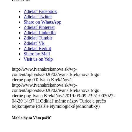
Zdielať Facebook
Zdielať Twitter
Share on WhatsApp
Zdielať Pinterest
Zdielať LinkedIn
Zdielať Tumblr
Zdielať Vk
Zdielať Reddit
Share by Mail
Visit us on Yelp
http://www.ivanakrekanova.sk/wp-
content/uploads/2020/02/ivana-krekanova-logo-
cierne.png
0
0
Ivana Krekáňová
http://www.ivanakrekanova.sk/wp-
content/uploads/2020/02/ivana-krekanova-logo-
cierne.png
Ivana Krekáňová
2019-09-09 23:51:00
2022-
04-20 14:37:11
Odkiaľ máme názov Turiec a prečo
bojkotujeme (ďalšie etymologické jednohubky)
Mohlo by sa Vám páčiť