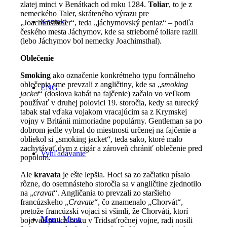
zlatej minci v Benátkach od roku 1284.
Toliar
, to je z
nemeckého Taler, skráteného výrazu pre
Kontakt
„Joachimsthaler“, teda „jáchymovský peniaz“ – podľa
českého mesta Jáchymov, kde sa strieborné toliare razili
(lebo Jáchymov bol nemecky Joachimsthal).
Oblečenie
Smoking
ako označenie konkrétneho typu formálneho
oblečenia sme prevzali z angličtiny, kde sa „
smoking
ENG
jacket
“ (doslova kabát na fajčenie) začalo vo veľkom
používať v druhej polovici 19. storočia, kedy sa turecký
tabak stal vďaka vojakom vracajúcim sa z Krymskej
vojny v Británii mimoriadne populárny. Gentleman sa po
dobrom jedle vybral do miestnosti určenej na fajčenie a
obliekol si „smoking jacket“, teda sako, ktoré malo
zachytávať dym z cigár a zároveň chrániť oblečenie pred
Vyhľadávanie
popolom.
Ale
kravata
je ešte lepšia. Hoci sa zo začiatku písalo
rôzne, do osemnásteho storočia sa v angličtine zjednotilo
na „
cravat
“. Angličania to prevzali zo staršieho
francúzskeho „
Cravate
“, čo znamenalo „Chorvát“,
pretože francúzski vojaci si všimli, že Chorváti, ktorí
Menu
Menu
bojovali po ich boku v Tridsaťročnej vojne, radi nosili