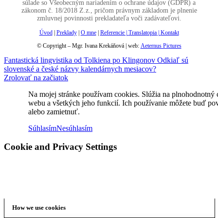
súlade so Všeobecným nariadením o ochrane údajov (GDPR) a
zákonom č. 18/2018 Z.z., pričom právnym základom je plnenie
zmluvnej povinnosti prekladateľa voči zadávateľovi.
Úvod
|
Preklady
|
O mne
|
Referencie |
Translatopia
|
Kontakt
© Copyright – Mgr. Ivana Krekáňová | web:
Aeternus Pictures
Fantastická lingvistika od Tolkiena po Klingonov
Odkiaľ sú
slovenské a české názvy kalendárnych mesiacov?
Zrolovať na začiatok
Na mojej stránke používam cookies. Slúžia na plnohodnotný
webu a všetkých jeho funkcií. Ich používanie môžete buď pov
alebo zamietnuť.
Súhlasím
Nesúhlasím
Cookie and Privacy Settings
How we use cookies