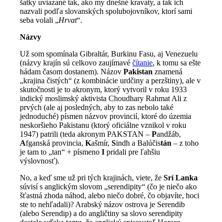
šatky uviazané tak, ako my dnešné kravaty, a tak ich
nazvali podľa slovanských spolubojovníkov, ktorí sami
seba volali „
Hrvat
“.
Názvy
Už som spomínala Gibraltár, Burkinu Fasu, aj Venezuelu
(názvy krajín sú celkovo zaujímavé
čítanie
, k tomu sa ešte
hádam časom dostanem). Názov
Pakistan
znamená
„krajina čistých“ (z kombinácie urdčiny a perzštiny), ale v
skutočnosti je to akronym, ktorý vytvoril v roku 1933
indický moslimský aktivista Choudhary Rahmat Ali z
prvých (ale aj posledných, aby to zas nebolo také
jednoduché) písmen názvov provincií, ktoré do územia
neskoršieho Pakistanu (ktorý oficiálne vznikol v roku
1947) patrili (teda akronym PAKSTAN –
P
andžáb,
A
fganská provincia,
K
ašmír,
S
indh a Balúčis
tán
– z toho
je tam to „tan“ + písmeno
I
pridali pre ľahšiu
výslovnosť).
No, a keď sme už pri tých krajinách, viete, že
Srí Lanka
súvisí s anglickým slovom „serendipity“ (čo je niečo ako
šťastná zhoda náhod, alebo niečo dobré, čo objavíte, hoci
ste to nehľadali)? Arabský názov ostrova je Serendib
(alebo Serendip) a do angličtiny sa slovo serendipity