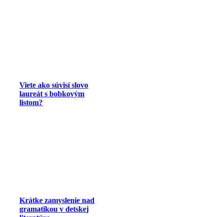
Viete ako súvisí slovo
laureát s bobkovým
listom?
Krátke zamyslenie nad
gramatikou v detskej