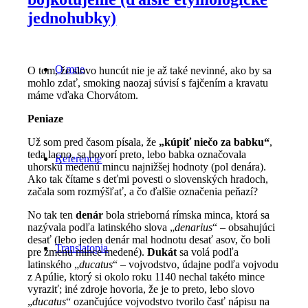
jednohubky)
O mne
O tom, že slovo huncút nie je až také nevinné, ako by sa
mohlo zdať, smoking naozaj súvisí s fajčením a kravatu
máme vďaka Chorvátom.
Peniaze
Už som pred časom písala, že
„kúpiť niečo za babku“
,
teda lacno, sa hovorí preto, lebo babka označovala
Referencie
uhorskú medenú mincu najnižšej hodnoty (pol denára).
Ako tak čítame s deťmi povesti o slovenských hradoch,
začala som rozmýšľať, a čo ďalšie označenia peňazí?
No tak ten
denár
bola strieborná rímska minca, ktorá sa
nazývala podľa latinského slova „
denarius
“ – obsahujúci
desať (lebo jeden denár mal hodnotu desať asov, čo boli
Translatopia
pre zmenu mince medené).
Dukát
sa volá podľa
latinského „
ducatus
“ – vojvodstvo, údajne podľa vojvodu
z Apúlie, ktorý si okolo roku 1140 nechal takéto mince
vyraziť; iné zdroje hovoria, že je to preto, lebo slovo
„
ducatus
“ ozančujúce vojvodstvo tvorilo časť nápisu na