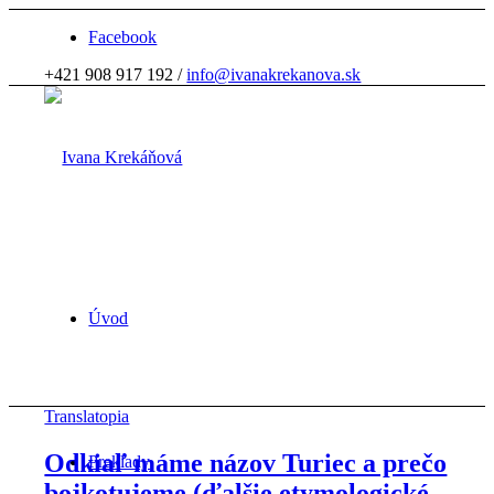
Facebook
+421 908 917 192 /
info@ivanakrekanova.sk
Úvod
Translatopia
Odkiaľ máme názov Turiec a prečo
Preklady
bojkotujeme (ďalšie etymologické