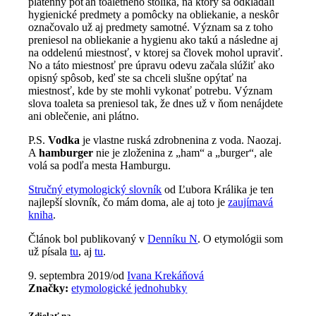
plátenný poťah toaletného stolíka, na ktorý sa odkladali
hygienické predmety a pomôcky na obliekanie, a neskôr
označovalo už aj predmety samotné. Význam sa z toho
preniesol na obliekanie a hygienu ako takú a následne aj
na oddelenú miestnosť, v ktorej sa človek mohol upraviť.
No a táto miestnosť pre úpravu odevu začala slúžiť ako
opisný spôsob, keď ste sa chceli slušne opýtať na
miestnosť, kde by ste mohli vykonať potrebu. Význam
slova toaleta sa preniesol tak, že dnes už v ňom nenájdete
ani oblečenie, ani plátno.
P.S.
Vodka
je vlastne ruská zdrobnenina z voda. Naozaj.
A
hamburger
nie je zloženina z „ham“ a „burger“, ale
volá sa podľa mesta Hamburgu.
Stručný etymologický slovník
od Ľubora Králika je ten
najlepší slovník, čo mám doma, ale aj toto je
zaujímavá
kniha
.
Článok bol publikovaný v
Denníku N
. O etymológii som
už písala
tu
, aj
tu
.
9. septembra 2019
/
od
Ivana Krekáňová
Značky:
etymologické jednohubky
Zdielať na