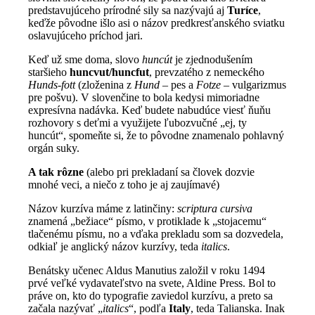
predstavujúceho prírodné sily sa nazývajú aj
Turíce
,
keďže pôvodne išlo asi o názov predkresťanského sviatku
oslavujúceho príchod jari.
Keď už sme doma, slovo
huncút
je zjednodušením
staršieho
huncvut/huncfut
, prevzatého z nemeckého
Hunds-fott
(zloženina z
Hund
– pes a
Fotze
– vulgarizmus
pre pošvu). V slovenčine to bola kedysi mimoriadne
expresívna nadávka. Keď budete nabudúce viesť ňuňu
rozhovory s deťmi a využijete ľubozvučné „ej, ty
huncút“, spomeňte si, že to pôvodne znamenalo pohlavný
orgán suky.
A tak rôzne
(alebo pri prekladaní sa človek dozvie
mnohé veci, a niečo z toho je aj zaujímavé)
Názov kurzíva máme z latinčiny:
scriptura cursiva
znamená „bežiace“ písmo, v protiklade k „stojacemu“
tlačenému písmu, no a vďaka prekladu som sa dozvedela,
odkiaľ je anglický názov kurzívy, teda
italics
.
Benátsky učenec Aldus Manutius založil v roku 1494
prvé veľké vydavateľstvo na svete, Aldine Press. Bol to
práve on, kto do typografie zaviedol kurzívu, a preto sa
začala nazývať „
italics
“, podľa
Italy
, teda Talianska. Inak