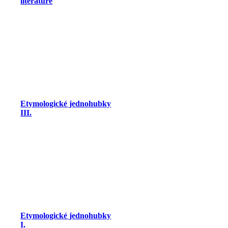
literatúre
Etymologické jednohubky
III.
Etymologické jednohubky
I.