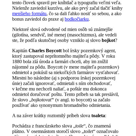
tento človek spravil pre kníhtlač a typografiu veľmi veľa.
Nielenže zaviedol kurzívu, ale ako prvý začal tlačiť knihy
menšieho formátu
, čo sa dali ľahko nosiť so sebou, a ako
bonus zaviedol do praxe aj
bodkočiarku
.
Niektoré slová odvodené od mien osôb sú známejšie
(gilotína, sendvič, iné menej (masochizmus), ale vedeli
ste, že podľa skutočnej osoby vzniklo aj slovo
bojkot
?
Kapitán
Charles Boycott
bol írsky pozemkový agent,
ktorý zastupoval neprítomného majiteľa pôdy. V roku
1880 bola zlá úroda a farmári chceli, aby im znížil
nájomné za pôdu. Boycott (v mene majiteľa pozemkov)
odmietol a pokúsil sa niekoľkých farmárov vysťahovať.
Miestni ho následne (aj s podporou írskej pozemkovej
únie) začali ignorovať, odmietali s ním obchodovať,
v krčme mu nechceli naliať, a poštár mu dokonca
odmietol doručovať poštu. Tento príbeh sa tak preslávil,
že slovo „
bojkotovať
“ (v angl. to boycott) sa začalo
používať ako synonymum hromadného odmietania.
A na záver krátky roztomilý príbeh slova
toaleta
:
Pochádza z francúzskeho slova „
toile
“, čo znamená
plátno. V osemnástom storočí slovo „
toilet
“ označovalo