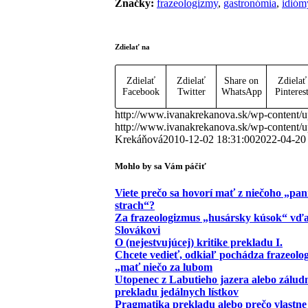
Značky:
frazeologizmy
,
gastronómia
,
idióm
Zdielať na
Zdielať
Zdielať
Share on
Zdielať
Facebook
Twitter
WhatsApp
Pinteres
http://www.ivanakrekanova.sk/wp-content/u
http://www.ivanakrekanova.sk/wp-content/u
Krekáňová
2010-12-02 18:31:00
2022-04-20
Mohlo by sa Vám páčiť
Viete prečo sa hovorí mať z niečoho „pan
strach“?
Za frazeologizmus „husársky kúsok“ vď
Slovákovi
O (nejestvujúcej) kritike prekladu I.
Chcete vedieť, odkiaľ pochádza frazeolog
„mať niečo za lubom
Utopenec z Labutieho jazera alebo záludn
prekladu jedálnych lístkov
Pragmatika prekladu alebo prečo vlastne