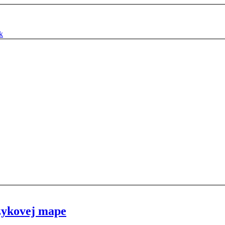
k
azykovej mape