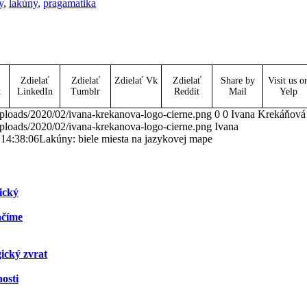
y
,
lakúny
,
pragamatika
Zdielať
Zdielať
Zdielať Vk
Zdielať
Share by
Visit us o
t
LinkedIn
Tumblr
Reddit
Mail
Yelp
ploads/2020/02/ivana-krekanova-logo-cierne.png
0
0
Ivana Krekáňová
ploads/2020/02/ivana-krekanova-logo-cierne.png
Ivana
 14:38:06
Lakúny: biele miesta na jazykovej mape
ický
ačíme
ický zvrat
osti