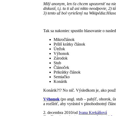
Milý anonym, len ťa chcem upozorniť na nie
diskusií, t.j. tu ti už asi nikto neodpovie, 2
3) tento už bol vyriešený na Wikipédia:Hlaso
Tak sa nakoniec spustilo hlasovanie o nasl
Mikročlánok
Príliš krátky článok
Útržok
Výhonok
Zárodok
Stub
Článoček
Prikrátky článok
Semiačko
Konárik
Konárik?!? No nič. Výsledkom je, ako použí
Výhonok
(po angl. stub – pahýľ, ohorok, ús
a rozšíriť, aby vyrástol v plnohodnotný člán
2. decembra 2010
/
od
Ivana Krekáňová