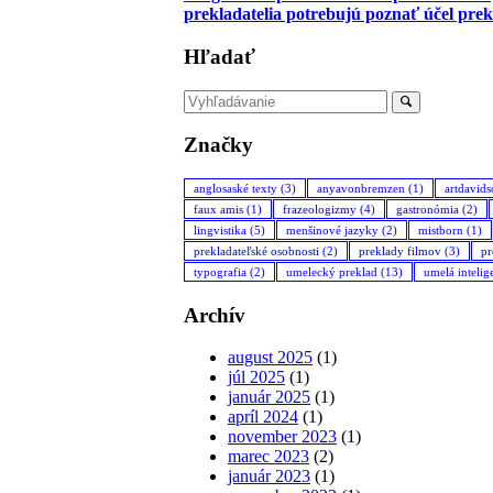
prekladatelia potrebujú poznať účel pre
Hľadať
Značky
anglosaské texty
(3)
anyavonbremzen
(1)
artdavid
faux amis
(1)
frazeologizmy
(4)
gastronómia
(2)
lingvistika
(5)
menšinové jazyky
(2)
mistborn
(1)
prekladateľské osobnosti
(2)
preklady filmov
(3)
pr
typografia
(2)
umelecký preklad
(13)
umelá intelig
Archív
august 2025
(1)
júl 2025
(1)
január 2025
(1)
apríl 2024
(1)
november 2023
(1)
marec 2023
(2)
január 2023
(1)