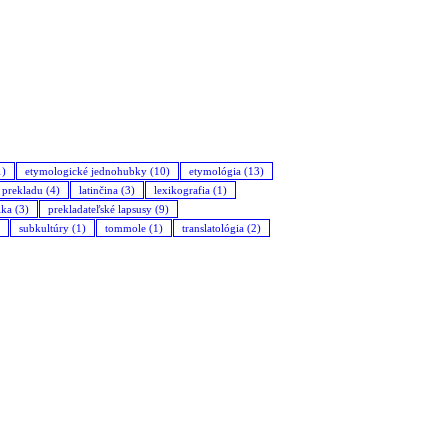
1)
etymologické jednohubky
(10)
etymológia
(13)
a prekladu
(4)
latinčina
(3)
lexikografia
(1)
ika
(3)
prekladateľské lapsusy
(9)
subkultúry
(1)
tommole
(1)
translatológia
(2)