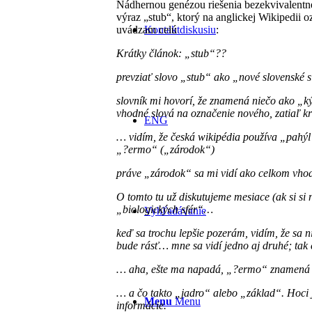
Nádhernou genézou riešenia bezekvivalentnej
výraz „stub“, ktorý na anglickej Wikipedii o
uvádzam celú
diskusiu
:
Kontakt
Krátky článok: „stub“??
prevziať slovo „stub“ ako „nové slovenské
slovník mi hovorí, že znamená niečo ako „ký
vhodné slová na označenie nového, zatiaľ 
ENG
… vidím, že česká wikipédia používa „pahýl
„?ermo“ („zárodok“)
práve „zárodok“ sa mi vidí ako celkom vhod
O tomto tu už diskutujeme mesiace (ak si s
„biologických sfér“…
Vyhľadávanie
keď sa trochu lepšie pozerám, vidím, že sa
bude rásť… mne sa vidí jedno aj druhé; tak
… aha, ešte ma napadá, „?ermo“ znamená 
… a čo takto „jadro“ alebo „základ“. Hoci j
Menu
Menu
informácie.