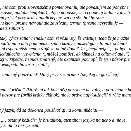
iu, nie som proti slovenskému pomenovaniu, ale povazujem za potrebne
v sucasnej podobe templatu), aby bolo jasnejsie o co ide aj ludom z inych
i prisiel prvy krat z anglickej en: wp na sk:, bol by som
 ktory presne nevystihuje zauzivany termin (presne nevystihuje —
dete suhlasit)
ý výraz zatiaľ nenašli; som si však istý, že existuje, teda že je možné
; podľa mňa túto podmienku spĺňa každý z nasledujúcich: mikročlánok,
 ani esperantisti nepovažujú za nutné dodať, že „beginnetje“, „pahýl“ 
ledujúceho vysvetlenia („môžeš pomôcť, ak klikneš na editovať atď.“)
ickej wikipédie, nebude zmätený, ale okamžite pochopí, že (ten názov pre
j wikipédii hovoria „stub“);
mätený používateľ, ktorý prvý raz príde z (nejakej inojazyčnej)
 slovíčku“ (ktoré mi tak kole oči) pozrieme na zuby, a porovnáme h
 názov pre (príliš krátky článok) nie je práve najvýstižnejší (určite men
ý jazyk, dá sa dokonca používať aj na komunikáciu! —
„…ostatný kožuch“ je brutalitou, atentátom jazyka na ucho a nie je
dy si na to nezvyknem.