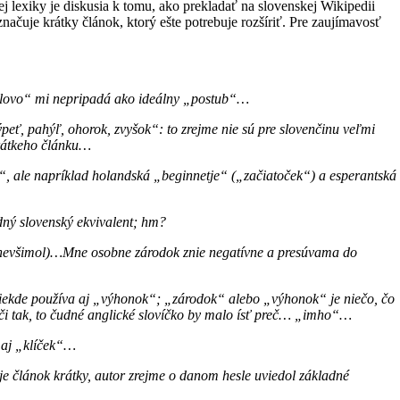
 lexiky je diskusia k tomu, ako prekladať na slovenskej Wikipedii
značuje krátky článok, ktorý ešte potrebuje rozšíriť. Pre zaujímavosť
 slovo“ mi nepripadá ako ideálny „postub“…
peť, pahýľ, ohorok, zvyšok“: to zrejme nie sú pre slovenčinu veľmi
krátkeho článku…
“, ale napríklad holandská „beginnetje“ („začiatoček“) a esperantská
ný slovenský ekvivalent; hm?
i nevšimol)…Mne osobne zárodok znie negatívne a presúvama do
 niekde používa aj „výhonok“; „zárodok“ alebo „výhonok“ je niečo, čo
 či tak, to čudné anglické slovíčko by malo ísť preč… „imho“…
aj „klíček“…
e článok krátky, autor zrejme o danom hesle uviedol základné