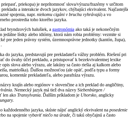
: priepasť, priekopa) je neprítomnosť slova/výrazu/frazémy v určitom
 prekladu a interakcie dvoch jazykov, chýbajúci ekvivalent. Najčastejši
razné spojenia, napr.
niekomu cigáni v bruchu vyhrávajú
) a vo
rneho prostredia toho ktorého jazyka.
klad bryndzových halušiek, a
gastronómia
ako taká je nekonečným
n jedálne lístky alebo idiómy, ktorá nám robia problémy: vezmite si
ické pre jeden právny systém, územnosprávne jednotky (kantón, župa),
)…
zyka do jazyka, predstavujú pre prekladateľa vážny problém. Riešení pri
brať do úvahy účel prekladu, a pristupovať k bezekvivalentnej lexike
opis slova alebo výrazu, ale lakúny sa často riešia aj kalkom alebo
geiša, matrioška). Ďalšou možnosťou (ale opäť, podľa typu a formy
arou, komentár prekladateľa, alebo parafráza výrazu.
ázvy krajín alebo regiónov v slovenčine a ich preklad do angličtiny,
ylvánia
. Nemecký jazyk má tiež dva názvy S
iebenbürgen /
ať len ako
Transylvania
. Ďalším príkladom je
Uhorsko,
anglicky
ungary.
o každodenného jazyka, skúste nájsť anglický ekvivalent na
posedenie
alebo na spojenie
vybaviť niečo na úrade,
či takú obyčajnú a často