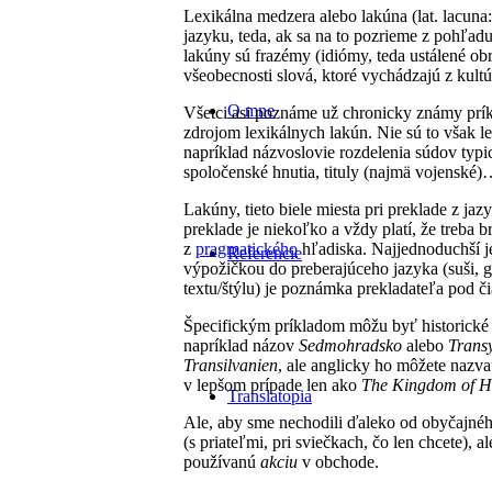
Lexikálna medzera alebo lakúna (lat. lacuna
jazyku, teda, ak sa na to pozrieme z pohľadu
lakúny sú frazémy (idiómy, teda ustálené ob
všeobecnosti slová, ktoré vychádzajú z kultú
O mne
Všetci asi poznáme už chronicky známy prí
zdrojom lexikálnych lakún. Nie sú to však le
napríklad názvoslovie rozdelenia súdov typ
spoločenské hnutia, tituly (najmä vojenské
Lakúny, tieto biele miesta pri preklade z ja
preklade je niekoľko a vždy platí, že treba 
z
pragmatického
hľadiska. Najjednoduchší je 
Referencie
výpožičkou do preberajúceho jazyka (suši, 
textu/štýlu) je poznámka prekladateľa pod či
Špecifickým príkladom môžu byť historické n
napríklad názov
Sedmohradsko
alebo
Trans
Transilvanien
, ale anglicky ho môžete nazv
v lepšom prípade len ako
The Kingdom of H
Translatopia
Ale, aby sme nechodili ďaleko od obyčajnéh
(s priateľmi, pri sviečkach, čo len chcete), 
používanú
akciu
v obchode.