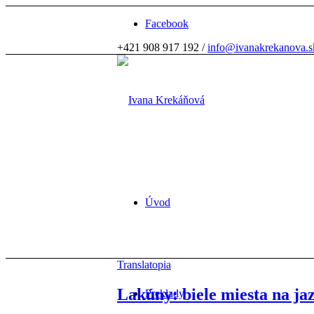
Facebook
+421 908 917 192 /
info@ivanakrekanova.s
Úvod
Translatopia
Lakúny: biele miesta na j
Preklady