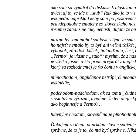
ako som sa vyjadril do diskusie k hlasovan
uviest aj to, ze ide o „stub“ (tak ako je to 
wikipedii. napriklad keby som po poslovencen
pravdepodobne zmateny zo slovenskeho nazvu
rozumej zatial sme taky nenasli, dufam ze bu
možno by som mohol súhlasiť s tým, že sme tak
ho nájsť; nemalo by to byť ani veľmi ťažké
výhonok, zárodok, klíček; holanďania, česi,
„?ermo“ je vlastne „stub“: myslím, že z nas
je všetko jasné, a kto príde prvýkrát z angl
ktorý sa rozhodneme) je (to čomu v anglicke
mimochodom, angličanov netrápi, či nebude z
wikipédie;
podchodom-nadchodom, ak sa tomu „čudnému
s ostatnými výrazmi, uvidíme, že ten anglický
ako beginnetje a ?ermo)…
hlavnýmvchodom, slovenčina je plnohodnotn
Ďakujem za tému, napríklad slovné spojenie 
správne, že to je to, čo má byť správne. Nik