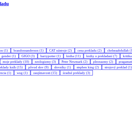
kladu
son
(1)
brandonsanderson
(1)
CAT nástroje
(2)
cena prekladu
(2)
chelseaabdullah
(
gender
(1)
GIGO
(3)
harrypotter
(1)
kniha
(11)
knihy o prekladaní
(7)
kritik
moje preklady
(10)
neologizmy
(3)
Peter Newmark
(2)
pleonazmy
(2)
pragamat
eklady kníh
(15)
pôvod slov
(9)
slovníky
(1)
stephen king
(2)
strojový preklad
(1)
encia
(1)
wug
(1)
zaujímavosti
(15)
úradné preklady
(3)