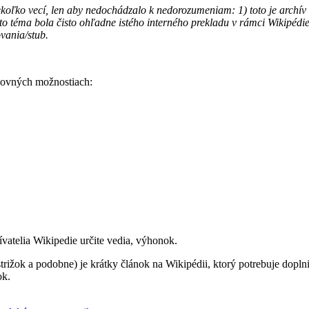
koľko vecí, len aby nedochádzalo k nedorozumeniam: 1) toto je archív
) táto téma bola čisto ohľadne istého interného prekladu v rámci Wikipédi
vania/stub.
edovných možnostiach:
vatelia Wikipedie určite vedia, výhonok.
trižok a podobne) je krátky článok na Wikipédii, ktorý potrebuje dopln
ok.