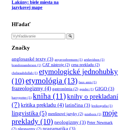
Lakúny: biele miesta na
jazykovej mape
Hľadať
Značky
anglosaské texty
(3)
anyavonbremzen
(1)
artdavidson
(1)
CAT nástroje
(2)
cena prekladu
(2)
brandonsanderson
(1)
etymologické jednohubky
chelseaabdullah
(1)
etymológia
(13)
(10)
faux amis
(1)
frazeologizmy
(4)
GIGO
(3)
gastronómia
(2)
gender
(1)
kniha
(11)
knihy o prekladaní
harrypotter
(1)
(7)
kritika prekladu
(4)
latinčina
(3)
lexikografia
(1)
moje
lingvistika
(5)
menšinové jazyky
(2)
mistborn
(1)
preklady
(10)
neologizmy
(3)
Peter Newmark
pragamatika
(3)
(2)
pleonazmy
(2)