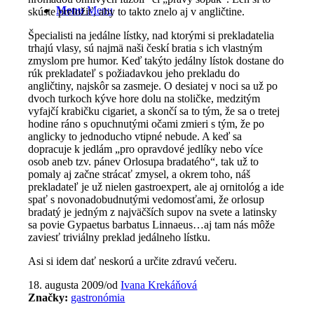
Menu
Menu
skúste preložiť, aby to takto znelo aj v angličtine.
Špecialisti na jedálne lístky, nad ktorými si prekladatelia
trhajú vlasy, sú najmä naši českí bratia s ich vlastným
zmyslom pre humor. Keď takýto jedálny lístok dostane do
rúk prekladateľ s požiadavkou jeho prekladu do
angličtiny, najskôr sa zasmeje. O desiatej v noci sa už po
dvoch turkoch kýve hore dolu na stoličke, medzitým
vyfajčí krabičku cigariet, a skončí sa to tým, že sa o tretej
hodine ráno s opuchnutými očami zmieri s tým, že po
anglicky to jednoducho vtipné nebude. A keď sa
dopracuje k jedlám „pro opravdové jedlíky nebo více
osob aneb tzv. pánev Orlosupa bradatého“, tak už to
pomaly aj začne strácať zmysel, a okrem toho, náš
prekladateľ je už nielen gastroexpert, ale aj ornitológ a ide
spať s novonadobudnutými vedomosťami, že orlosup
bradatý je jedným z najväčších supov na svete a latinsky
sa povie Gypaetus barbatus Linnaeus…aj tam nás môže
zaviesť triviálny preklad jedálneho lístku.
Asi si idem dať neskorú a určite zdravú večeru.
18. augusta 2009
/
od
Ivana Krekáňová
Značky:
gastronómia