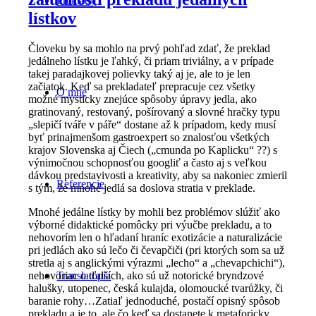
Preklady
lístkov
Človeku by sa mohlo na prvý pohľad zdať, že preklad
jedálneho lístku je ľahký, či priam triviálny, a v prípade
takej paradajkovej polievky taký aj je, ale to je len
začiatok. Keď sa prekladateľ prepracuje cez všetky
O mne
možné mysticky znejúce spôsoby úpravy jedla, ako
gratinovaný, restovaný, pošírovaný a slovné hračky typu
„slepičí tváře v páře“ dostane až k prípadom, kedy musí
byť prinajmenšom gastroexpert so znalosťou všetkých
krajov Slovenska aj Čiech („cmunda po Kaplicku“ ??) s
výnimočnou schopnosťou googliť a často aj s veľkou
dávkou predstavivosti a kreativity, aby sa nakoniec zmieril
Referencie
s tým, že mnohé jedlá sa doslova stratia v preklade.
Mnohé jedálne lístky by mohli bez problémov slúžiť ako
výborné didaktické pomôcky pri výučbe prekladu, a to
nehovorím len o hľadaní hraníc exotizácie a naturalizácie
pri jedlách ako sú lečo či čevapčiči (pri ktorých som sa už
stretla aj s anglickými výrazmi „lecho“ a „chevapchichi“),
nehovoriac o ďalších, ako sú už notorické bryndzové
Translatopia
halušky, utopenec, česká kulajda, olomoucké tvarůžky, či
baranie rohy…Zatiaľ jednoduché, postačí opisný spôsob
prekladu a je to, ale čo keď sa dostanete k metaforicky