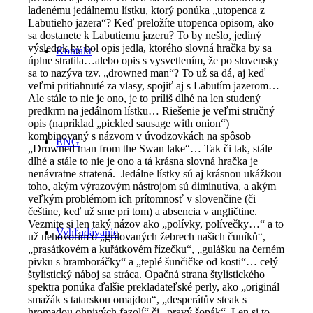
ladenému jedálnemu lístku, ktorý ponúka „utopenca z
Labutieho jazera“? Keď preložíte utopenca opisom, ako
sa dostanete k Labutiemu jazeru? To by nešlo, jediný
výsledok by bol opis jedla, ktorého slovná hračka by sa
Kontakt
úplne stratila…alebo opis s vysvetlením, že po slovensky
sa to nazýva tzv. „drowned man“? To už sa dá, aj keď
veľmi pritiahnuté za vlasy, spojiť aj s Labutím jazerom…
Ale stále to nie je ono, je to príliš dlhé na len studený
predkrm na jedálnom lístku… Riešenie je veľmi stručný
opis (napríklad „pickled sausage with onion“)
kombinovaný s názvom v úvodzovkách na spôsob
ENG
„Drowned man from the Swan lake“… Tak či tak, stále
dlhé a stále to nie je ono a tá krásna slovná hračka je
nenávratne stratená. Jedálne lístky sú aj krásnou ukážkou
toho, akým výrazovým nástrojom sú diminutíva, a akým
veľkým problémom ich prítomnosť v slovenčine (či
češtine, keď už sme pri tom) a absencia v angličtine.
Vezmite si len taký názov ako „polívky, polívečky…“ a to
Vyhľadávanie
už nehovorím o „grilovaných žebrech našich čuníků“,
„prasátkovém a kuřátkovém řízečku“, „gulášku na černém
pivku s bramboráčky“ a „teplé šunčičke od kosti“… celý
štylistický náboj sa stráca. Opačná strana štylistického
spektra ponúka ďalšie prekladateľské perly, ako „originál
smažák s tatarskou omajdou“, „desperátův steak s
hromadou ohnivých fazolí“ či „pravý šopák“. Len si to