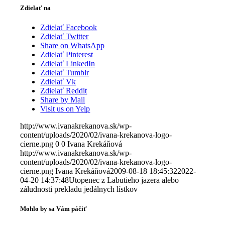
Zdielať na
Zdielať Facebook
Zdielať Twitter
Share on WhatsApp
Zdielať Pinterest
Zdielať LinkedIn
Zdielať Tumblr
Zdielať Vk
Zdielať Reddit
Share by Mail
Visit us on Yelp
http://www.ivanakrekanova.sk/wp-
content/uploads/2020/02/ivana-krekanova-logo-
cierne.png
0
0
Ivana Krekáňová
http://www.ivanakrekanova.sk/wp-
content/uploads/2020/02/ivana-krekanova-logo-
cierne.png
Ivana Krekáňová
2009-08-18 18:45:32
2022-
04-20 14:37:48
Utopenec z Labutieho jazera alebo
záludnosti prekladu jedálnych lístkov
Mohlo by sa Vám páčiť