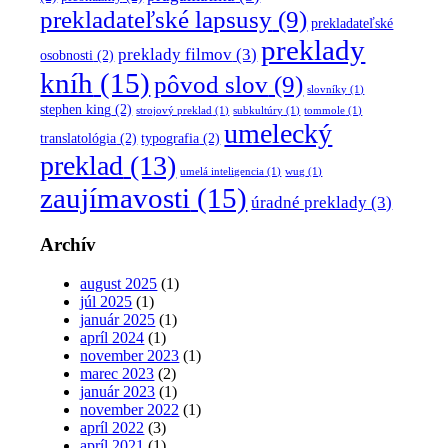
prekladateľské lapsusy
(9)
prekladateľské
preklady
preklady filmov
(3)
osobnosti
(2)
kníh
(15)
pôvod slov
(9)
slovníky
(1)
stephen king
(2)
strojový preklad
(1)
subkultúry
(1)
tommole
(1)
umelecký
translatológia
(2)
typografia
(2)
preklad
(13)
umelá inteligencia
(1)
wug
(1)
zaujímavosti
(15)
úradné preklady
(3)
Archív
august 2025
(1)
júl 2025
(1)
január 2025
(1)
apríl 2024
(1)
november 2023
(1)
marec 2023
(2)
január 2023
(1)
november 2022
(1)
apríl 2022
(3)
apríl 2021
(1)