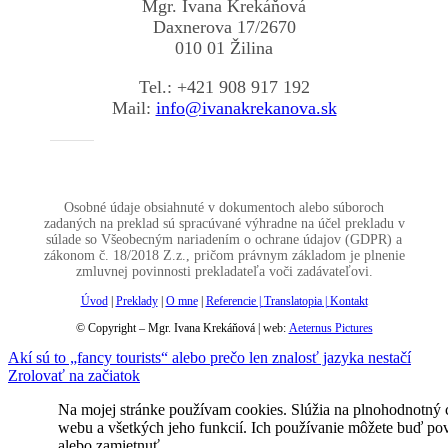
Mgr. Ivana Krekáňová
Daxnerova 17/2670
010 01 Žilina
Tel.: +421 908 917 192
Mail:
info@ivanakrekanova.sk
Osobné údaje obsiahnuté v dokumentoch alebo súboroch
zadaných na preklad sú spracúvané výhradne na účel prekladu v
súlade so Všeobecným nariadením o ochrane údajov (GDPR) a
zákonom č. 18/2018 Z.z., pričom právnym základom je plnenie
zmluvnej povinnosti prekladateľa voči zadávateľovi.
Úvod
|
Preklady
|
O mne
|
Referencie |
Translatopia
|
Kontakt
© Copyright – Mgr. Ivana Krekáňová | web:
Aeternus Pictures
Akí sú to „fancy tourists“ alebo prečo len znalosť jazyka nestačí
Zrolovať na začiatok
Na mojej stránke používam cookies. Slúžia na plnohodnotný
webu a všetkých jeho funkcií. Ich používanie môžete buď pov
alebo zamietnuť.