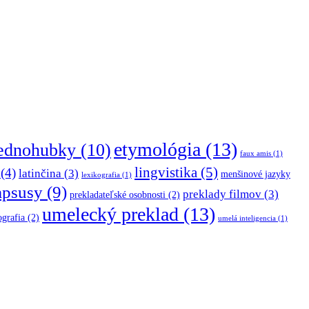
etymológia
(13)
jednohubky
(10)
faux amis
(1)
lingvistika
(5)
(4)
latinčina
(3)
menšinové jazyky
lexikografia
(1)
apsusy
(9)
preklady filmov
(3)
prekladateľské osobnosti
(2)
umelecký preklad
(13)
ografia
(2)
umelá inteligencia
(1)