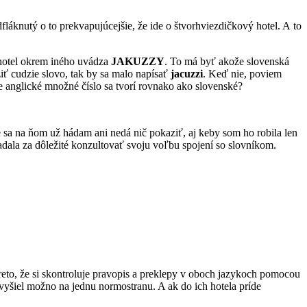
láknutý o to prekvapujúcejšie, že ide o štvorhviezdičkový hotel. A to
u hotel okrem iného uvádza
JAKUZZY
. To má byť akože slovenská
iť cudzie slovo, tak by sa malo napísať
jacuzzi
. Keď nie, poviem
e anglické množné číslo sa tvorí rovnako ako slovenské?
sa na ňom už hádam ani nedá nič pokaziť, aj keby som ho robila len
adala za dôležité konzultovať svoju voľbu spojení so slovníkom.
preto, že si skontroluje pravopis a preklepy v oboch jazykoch pomocou
y vyšiel možno na jednu normostranu. A ak do ich hotela príde