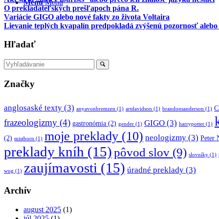
Menu
Menu
O prekladateľských prešľapoch pána R.
Variácie GIGO alebo nové fakty zo života Voltaira
Lievanie teplých kvapalín predpokladá zvýšenú pozornosť alebo
Hľadať
Značky
anglosaské texty
(3)
C
anyavonbremzen
(1)
artdavidson
(1)
brandonsanderson
(1)
frazeologizmy
(4)
GIGO
(3)
gastronómia
(2)
gender
(1)
harrypotter
(1)
moje preklady
(10)
neologizmy
(3)
(2)
Peter
mistborn
(1)
preklady kníh
(15)
pôvod slov
(9)
slovníky
(1)
zaujímavosti
(15)
úradné preklady
(3)
wug
(1)
Archív
august 2025
(1)
júl 2025
(1)