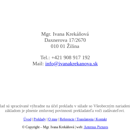
Mgr. Ivana Krekáňová
Daxnerova 17/2670
010 01 Žilina
Tel.: +421 908 917 192
Mail:
info@ivanakrekanova.sk
lad sú spracúvané výhradne na účel prekladu v súlade so Všeobecným nariad
základom je plnenie zmluvnej povinnosti prekladateľa voči zadávateľovi.
Úvod
|
Preklady
|
O mne
|
Referencie |
Translatopia
|
Kontakt
© Copyright – Mgr. Ivana Krekáňová | web:
Aeternus Pictures