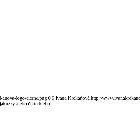
ekanova-logo-cierne.png
0
0
Ivana Krekáňová
http://www.ivanakrekano
jakuzzy alebo čo to kieho…