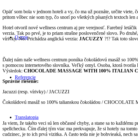
Opäť som bola v jednom hoteli a vy, čo ma už poznáte, určite viete, 
pritom vôbec nie som typ, čo snorí po všetkých písaných textoch len 
Hotel otvoril nové wellness centrum aj pre verejnosť. Farebný letáči
verzia. Tak po prvé, je to priam strašne poslovenčené slovo. Po druh
O mne
vírivky. No. Prichádza anglická verzia:
JACUZZY
?!? Tak toto slov
Ďalej nám naše wellness centrum ponúka čokoládovú masáž so 100% ta
s pomocou internetového slovníka. Veľký omyl. Osoba, ktorá tvorila 
Výsledok:
CHOCOLADE MASSAGE WITH 100% ITALIAN 
Referencie
Správne riešenie:
Jacuzzi (resp. vírivky) / JACUZZI
Čokoládovú masáž so 100% talianskou čokoládou / CHOCO
Translatopia
Ja viem, že takéto veci sú len občasné chyby, a stane sa to každému 
spellchecku. Čím ďalej tým viac ma prekvapuje, že si hotely na tomto n
cudzinec, je to ich prvá vizitka. A často teda nie je bohvieaká, nech sa