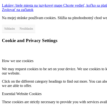
Lakúny: biele miesta na jazykovej mape
Chcete vedieť, koľko sa plat
Zrolovať na začiatok
Na mojej stránke používam cookies. Slúžia na plnohodnotný chod web
Súhlasím
Nesúhlasím
Cookie and Privacy Settings
How we use cookies
We may request cookies to be set on your device. We use cookies to le
our website.
Click on the different category headings to find out more. You can a
we are able to offer.
Essential Website Cookies
These cookies are strictly necessary to provide you with services avail