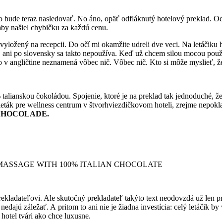
čo bude teraz nasledovať. No áno, opäť odfláknutý hotelový preklad. Odf
aby našiel chybičku za každú cenu.
k vyložený na recepcii. Do očí mi okamžite udreli dve veci. Na letáčik
é, ani po slovensky sa takto nepoužíva. Keď už chcem silou mocou použ
o v angličtine neznamená vôbec nič. Vôbec nič. Kto si môže myslieť, ž
lianskou čokoládou. Spojenie, ktoré je na preklad tak jednoduché, že 
leták pre wellness centrum v štvorhviezdičkovom hoteli, zrejme nepokl
CHOCOLADE.
LATE MASSAGE WITH 100% ITALIAN CHOCOLATE
prekladateľovi. Ale skutočný prekladateľ takýto text neodovzdá už len 
edajú záležať. A pritom to ani nie je žiadna investícia: celý letáčik b
 hotel tvári ako chce luxusne.