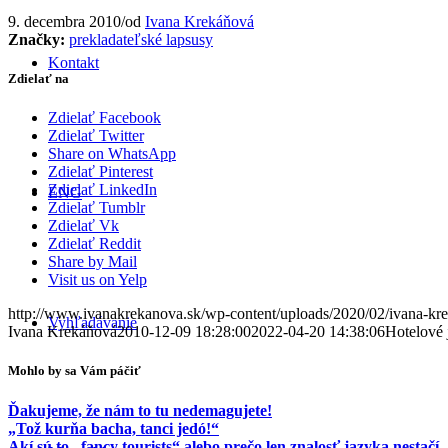
9. decembra 2010
/
od
Ivana Krekáňová
Značky:
prekladateľské lapsusy
Kontakt
Zdielať na
Zdielať Facebook
Zdielať Twitter
Share on WhatsApp
Zdielať Pinterest
Zdielať LinkedIn
ENG
Zdielať Tumblr
Zdielať Vk
Zdielať Reddit
Share by Mail
Visit us on Yelp
http://www.ivanakrekanova.sk/wp-content/uploads/2020/02/ivana-kr
Vyhľadávanie
Ivana Krekáňová
2010-12-09 18:28:00
2022-04-20 14:38:06
Hotelové 
Mohlo by sa Vám páčiť
Ďakujeme, že nám to tu nedemagujete!
„Tož kurňa bacha, tanci jedó!“
Akí sú to „fancy tourists“ alebo prečo len znalosť jazyka nestačí