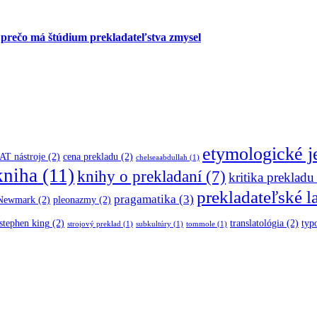
 prečo má štúdium prekladateľstva zmysel
etymologické 
AT nástroje
(2)
cena prekladu
(2)
chelseaabdullah
(1)
kniha
(11)
knihy o prekladaní
(7)
kritika prekladu
prekladateľské l
pragamatika
(3)
 Newmark
(2)
pleonazmy
(2)
stephen king
(2)
translatológia
(2)
typ
strojový preklad
(1)
subkultúry
(1)
tommole
(1)