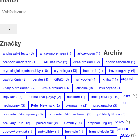
Značky
Archív
anglosaské texty
(3)
anyavonbremzen
(1)
artdavidson
(1)
brandonsanderson
(1)
CAT nástroje
(2)
cena prekladu
(2)
chelseaabdullah
(1)
etymologické jednohubky
(10)
etymológia
(13)
faux amis
(1)
frazeologizmy
(4)
august
gastronómia
(2)
gender
(1)
GIGO
(3)
harrypotter
(1)
kniha
(11)
knihy o prekladaní
(7)
kritika prekladu
(4)
latinčina
(3)
lexikografia
(1)
2025
(1)
lingvistika
(5)
menšinové jazyky
(2)
mistborn
(1)
moje preklady
(10)
júl
neologizmy
(3)
Peter Newmark
(2)
pleonazmy
(2)
pragamatika
(3)
prekladateľské lapsusy
(9)
prekladateľské osobnosti
(2)
preklady filmov
(3)
2025
(1)
preklady kníh
(15)
pôvod slov
(9)
slovníky
(1)
stephen king
(2)
január
strojový preklad
(1)
subkultúry
(1)
tommole
(1)
translatológia
(2)
2025
(1)