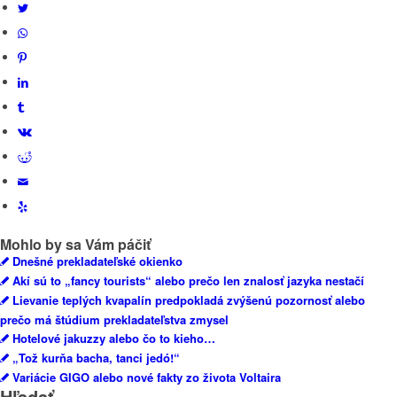
Mohlo by sa Vám páčiť
Dnešné prekladateľské okienko
Akí sú to „fancy tourists“ alebo prečo len znalosť jazyka nestačí
Lievanie teplých kvapalín predpokladá zvýšenú pozornosť alebo
prečo má štúdium prekladateľstva zmysel
Hotelové jakuzzy alebo čo to kieho…
„Tož kurňa bacha, tanci jedó!“
Variácie GIGO alebo nové fakty zo života Voltaira
Hľadať