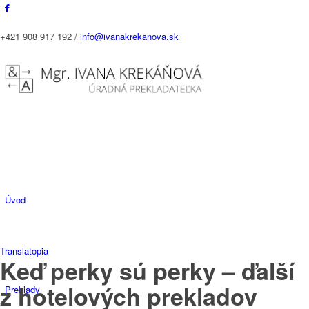
+421 908 917 192 /
info@ivanakrekanova.sk
Úvod
Translatopia
Keď perky sú perky – ďalší
z hotelových prekladov
Preklady