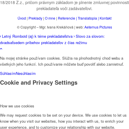
18/2018 Z.z., pričom právnym základom je plnenie zmluvnej povinnosti
prekladateľa voči zadávateľovi.
Úvod
|
Preklady
|
O mne
|
Referencie |
Translatopia
|
Kontakt
© Copyright – Mgr. Ivana Krekáňová | web:
Aeternus Pictures
Letný Romboid (aj) k téme prekladateľstva
Slovo za slovom:
dvadsaťsedem príbehov prekladateľov z čias režimu
Na mojej stránke používam cookies. Slúžia na plnohodnotný chod webu a
všetkých jeho funkcií. Ich používanie môžete buď povoliť alebo zamietnuť.
Súhlasím
Nesúhlasím
Cookie and Privacy Settings
How we use cookies
We may request cookies to be set on your device. We use cookies to let us
know when you visit our websites, how you interact with us, to enrich your
user experience, and to customize your relationship with our website.