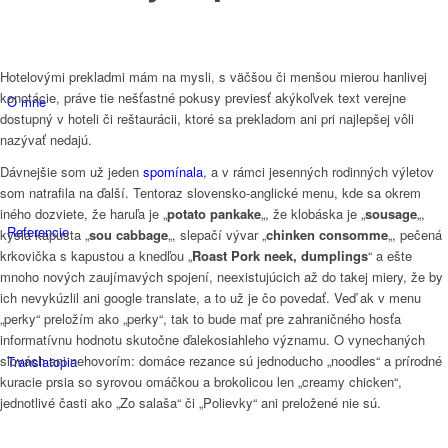
Hotelovými prekladmi mám na mysli, s väčšou či menšou mierou hanlivej
konotácie, práve tie nešťastné pokusy previesť akýkoľvek text verejne
O mne
dostupný v hoteli či reštaurácii, ktoré sa prekladom ani pri najlepšej vôli
nazývať nedajú.
Dávnejšie som už jeden
spomínala
, a v rámci jesenných rodinných výletov
som natrafila na ďalší. Tentoraz slovensko-anglické menu, kde sa okrem
iného dozviete, že haruľa je „
potato pankake
„, že klobáska je „
sousage
„,
Referencie
kyslá kapusta „
sou cabbage
„, slepačí vývar „
chinken consomme
„, pečená
krkovička s kapustou a knedľou „
Roast Pork neek, dumplings
“ a ešte
mnoho nových zaujímavých spojení, neexistujúcich až do takej miery, že by
ich nevykúzlil ani google translate, a to už je čo povedať. Veď ak v menu
„perky“ preložím ako „perky“, tak to bude mať pre zahraničného hosťa
informatívnu hodnotu skutočne ďalekosiahleho významu. O vynechaných
slovách ani nehovorím: domáce rezance sú jednoducho „noodles“ a prírodné
Translatopia
kuracie prsia so syrovou omáčkou a brokolicou len „creamy chicken“,
jednotlivé časti ako „Zo salaša“ či „Polievky“ ani preložené nie sú.