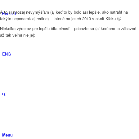
A to si naozaj nevymýšľam (aj keď to by bolo asi lepšie, ako natrafiť na
Kontakt
takýto nepodarok aj reálne) – fotené na jeseň 2013 v okolí Kľaku 🙂
Niekoľko výrezov pre lepšiu čitateľnosť – pobavte sa (aj keď ono to zábavné
až tak veľmi nie je):
ENG
Menu