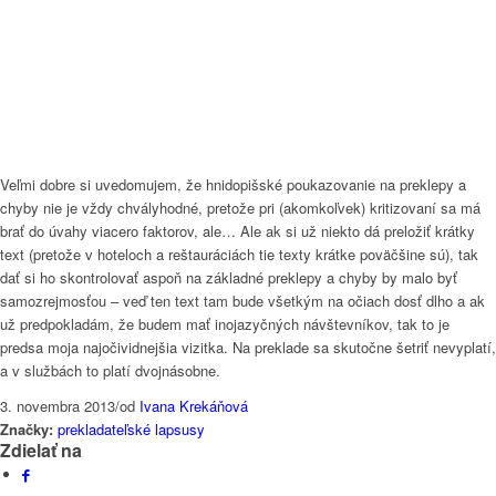
Veľmi dobre si uvedomujem, že hnidopišské poukazovanie na preklepy a
chyby nie je vždy chvályhodné, pretože pri (akomkoľvek) kritizovaní sa má
brať do úvahy viacero faktorov, ale… Ale ak si už niekto dá preložiť krátky
text (pretože v hoteloch a reštauráciách tie texty krátke poväčšine sú), tak
dať si ho skontrolovať aspoň na základné preklepy a chyby by malo byť
samozrejmosťou – veď ten text tam bude všetkým na očiach dosť dlho a ak
už predpokladám, že budem mať inojazyčných návštevníkov, tak to je
predsa moja najočividnejšia vizitka. Na preklade sa skutočne šetriť nevyplatí,
a v službách to platí dvojnásobne.
3. novembra 2013
/
od
Ivana Krekáňová
Značky:
prekladateľské lapsusy
Zdielať na