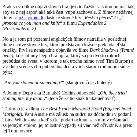
A ak sa vo filme objaví slovná hra, je o to ťažšie sa s ňou pohrať tak,
aby sa z nej aspoň aká taká časť vtipu zachovala. Z filmov nedávnej
doby sa
už spomínali
klasické slovné hry „
Rest in pieces
“ či „
I
pronounce you man and knife
“ z filmu
Expendables 2
(Postrádateľní 2)
.
No a ja som pri pozeraní anglických filmov natrafila v poslednej
dobe na dve slovné hry, ktoré predstavujú krásne prekladateľské
oriešky. Prvá sa nenápadne objavila vo filme
Dark Shadows (Temné
tiene)
, kde Johnny Depp hrá upíra, ktorý sa po dvesto rokoch
prebúdza do sveta, v ktorom je tak trochu mimo (veď Tim Burton) a
v jednej scéne sa ho pubertálna dcéra v ich starom rodinnom sídle
pýta:
„
Are you stoned or something
?“ (slangovo či je zhulený)
A Johnny Depp aka Barnabáš Collins odpovedá: „
Oh, they tried
stoning me, my dear..
.
“ (teda že sa ho snažili ukameňovať)
Tá druhá je z filmu
The Best Exotic Marigold Hotel (Báječný hotel
Marigold)
. Pani Ainslie má zálusk na sudcu na dôchodku v podaní
Toma Wilkinsona a keď sa jej podarí ocitnúť sa s ním v reštaurácii
za jedným stolom, jej milostné výpady sú viac než očividné, a preto
jej Tom hovorí: