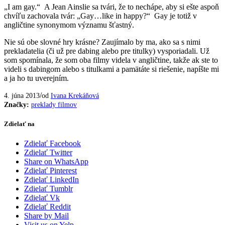
„I am gay.“ A Jean Ainslie sa tvári, že to nechápe, aby si ešte aspoň
chvíľu zachovala tvár: „Gay…like in happy?“ Gay je totiž v
angličtine synonymom významu šťastný.
Nie sú obe slovné hry krásne? Zaujímalo by ma, ako sa s nimi
prekladatelia (či už pre dabing alebo pre titulky) vysporiadali. Už
som spomínala, že som oba filmy videla v angličtine, takže ak ste to
videli s dabingom alebo s titulkami a pamätáte si riešenie, napíšte mi
a ja ho tu uverejním.
/
4. júna 2013
od
Ivana Krekáňová
Značky:
preklady filmov
Zdielať na
Zdielať Facebook
Zdielať Twitter
Share on WhatsApp
Zdielať Pinterest
Zdielať LinkedIn
Zdielať Tumblr
Zdielať Vk
Zdielať Reddit
Share by Mail
Visit us on Yelp