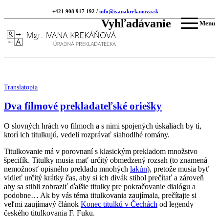
+421 908 917 192 /
info@ivanakrekanova.sk
Vyhľadávanie
Menu
Translatopia
Dva filmové prekladateľské oriešky
O slovných hrách vo filmoch a s nimi spojených úskaliach by tí,
ktorí ich titulkujú, vedeli rozprávať siahodlhé romány.
Titulkovanie má v porovnaní s klasickým prekladom množstvo
špecifík. Titulky musia mať určitý obmedzený rozsah (to znamená
nemožnosť opisného prekladu mnohých
lakún
), pretože musia byť
vidieť určitý krátky čas, aby si ich divák stihol prečítať a zároveň
aby sa stihli zobraziť ďalšie titulky pre pokračovanie dialógu a
podobne… Ak by vás téma titulkovania zaujímala, prečítajte si
veľmi zaujímavý článok
Konec titulků v Čechách
od legendy
českého titulkovania F. Fuku.