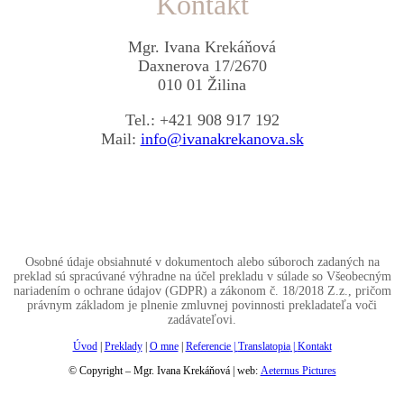
Kontakt
Mgr. Ivana Krekáňová
Daxnerova 17/2670
010 01 Žilina
Tel.: +421 908 917 192
Mail:
info@ivanakrekanova.sk
Osobné údaje obsiahnuté v dokumentoch alebo súboroch zadaných na
preklad sú spracúvané výhradne na účel prekladu v súlade so Všeobecným
nariadením o ochrane údajov (GDPR) a zákonom č. 18/2018 Z.z., pričom
právnym základom je plnenie zmluvnej povinnosti prekladateľa voči
zadávateľovi.
Úvod
|
Preklady
|
O mne
|
Referencie |
Translatopia
|
Kontakt
© Copyright – Mgr. Ivana Krekáňová | web:
Aeternus Pictures