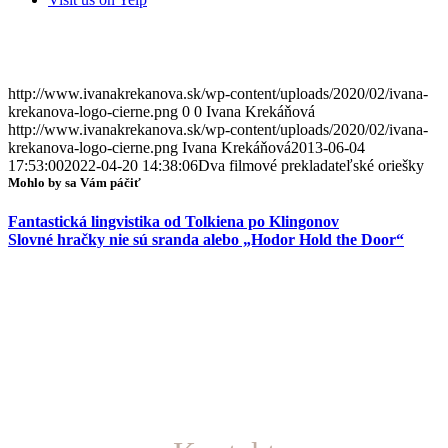
http://www.ivanakrekanova.sk/wp-content/uploads/2020/02/ivana-
krekanova-logo-cierne.png
0
0
Ivana Krekáňová
http://www.ivanakrekanova.sk/wp-content/uploads/2020/02/ivana-
krekanova-logo-cierne.png
Ivana Krekáňová
2013-06-04
17:53:00
2022-04-20 14:38:06
Dva filmové prekladateľské oriešky
Mohlo by sa Vám páčiť
Fantastická lingvistika od Tolkiena po Klingonov
Slovné hračky nie sú sranda alebo „Hodor Hold the Door“