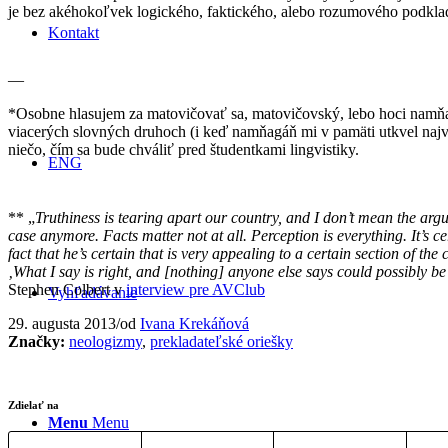
je bez akéhokoľvek logického, faktického, alebo rozumového podklad
Kontakt
—
*Osobne hlasujem za matovičovať sa, matovičovský, lebo hoci namňag
viacerých slovných druhoch (i keď namňagáň mi v pamäti utkvel najvi
niečo, čím sa bude chváliť pred študentkami lingvistiky.
ENG
** „
Truthiness is tearing apart our country, and I don’t mean the arg
case anymore. Facts matter not at all. Perception is everything. It’s cer
fact that he’s certain that is very appealing to a certain section of t
‚What I say is right, and [nothing] anyone else says could possibly be true
Stephen Colbert v
interview pre AVClub
Vyhľadávanie
29. augusta 2013
/
od
Ivana Krekáňová
Značky:
neologizmy
,
prekladateľské oriešky
Zdielať na
Menu
Menu