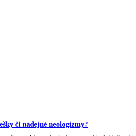
iešky či nádejné neologizmy?