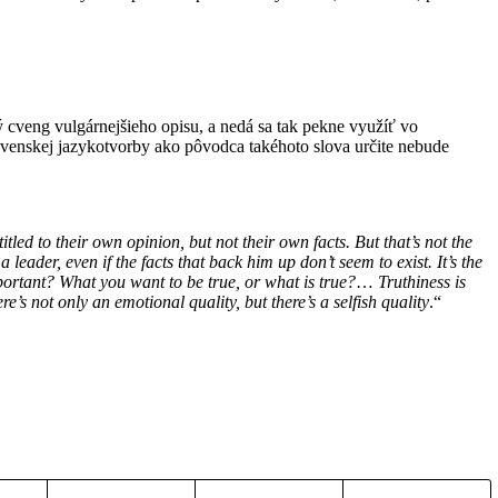
cveng vulgárnejšieho opisu, a nedá sa tak pekne využíť vo
ovenskej jazykotvorby ako pôvodca takéhoto slova určite nebude
ed to their own opinion, but not their own facts. But that’s not the
 leader, even if the facts that back him up don’t seem to exist. It’s the
mportant? What you want to be true, or what is true?
…
Truthiness is
here’s not only an emotional quality, but there’s a selfish quality
.“