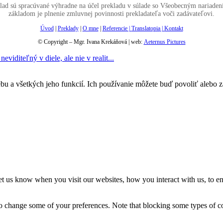
lad sú spracúvané výhradne na účel prekladu v súlade so Všeobecným nariad
základom je plnenie zmluvnej povinnosti prekladateľa voči zadávateľovi.
Úvod
|
Preklady
|
O mne
|
Referencie |
Translatopia
|
Kontakt
© Copyright – Mgr. Ivana Krekáňová | web:
Aeternus Pictures
eviditeľný v diele, ale nie v realit...
u a všetkých jeho funkcií. Ich používanie môžete buď povoliť alebo 
t us know when you visit our websites, how you interact with us, to en
lso change some of your preferences. Note that blocking some types of 