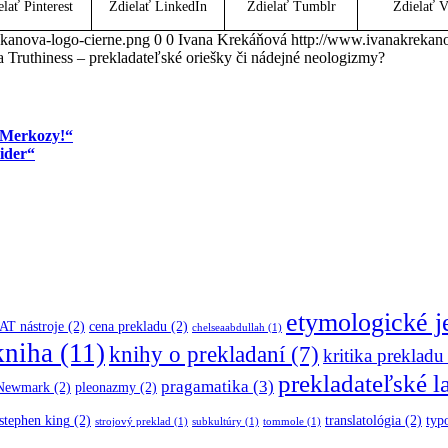
lať Pinterest
Zdielať LinkedIn
Zdielať Tumblr
Zdielať 
ekanova-logo-cierne.png
0
0
Ivana Krekáňová
http://www.ivanakrekano
a Truthiness – prekladateľské oriešky či nádejné neologizmy?
r Merkozy!“
ider“
etymologické 
AT nástroje
(2)
cena prekladu
(2)
chelseaabdullah
(1)
kniha
(11)
knihy o prekladaní
(7)
kritika prekladu
prekladateľské l
pragamatika
(3)
 Newmark
(2)
pleonazmy
(2)
stephen king
(2)
translatológia
(2)
typ
strojový preklad
(1)
subkultúry
(1)
tommole
(1)