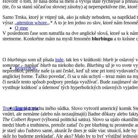
Hovoriť o tom, že naša doba sa mení a vyvíja stále rýchlejšie a pri
(tie, čo sa stanú súčasťou slovnej zásoby) aj neperspektívne (tie, kto
Samo Trnka, ktorý je vtipný tak, ako ja nikdy nebudem, sa napríkla
výraz „
attention whore
„.* A to je len jedno zo slov, ktoré nám fenom
O mne
V poslednom čase som natrafila na dve anglické slová, ktoré sa k nám 
stretneme. Konkrétne mám na mysli fenomén
blurbingu
a to krásne 
O
blurbingu
som už písala
inde
, tak len v krátkosti:
blurb
je oslavný v
someone
– napísať
blurb
na niekoho dielo.
Blurbing
už je vo svete vy
Referencie
neprenikol, pretože naše (a ani české, keď už sme pri tom) vydavateľs
anglickej forme. Ťažko povedať, či sa u nás uchytí – teraz mám na my
či neskôr tento spôsob podpory predaja využívať. Bude zaujímavé sle
vystihuje krátkosť a údernosť tých hyperbolických oslavných vyjadre
Translatopia
Truthiness
je z trochu iného súdka. Slovo vytvoril americký komik Step
vnútri, ale nemáme (alebo nás nezaujímajú) žiadne dôkazy alebo fakty
The Colbert Report
(výborná politická satira). Slovo sa ujalo okamž
medzi blurb a truthiness, pretože zatiaľ čo pre blurbing tu prostredie
je starý ako ľudstvo samé, akurát že dnes je stále viac situácií, kde b
skôr ho budeme prekladať. Ale ako? Malo by to byť výstižné jednoslov