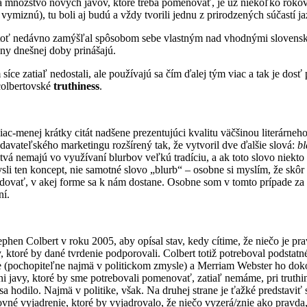
náša množstvo nových javov, ktoré treba pomenovať, je už niekoľko rok
ré vymiznú), tu boli aj budú a vždy tvorili jednu z prirodzených súčastí
d toť nedávno zamýšľal spôsobom sebe vlastným nad vhodnými slovensk
ény dnešnej doby prinášajú.
síce zatiaľ nedostali, ale používajú sa čím ďalej tým viac a tak je dos
colbertovské
truthiness
.
iac-menej krátky citát nadšene prezentujúci kvalitu väčšinou literárneh
davateľského marketingu rozšírený tak, že vytvoril dve ďalšie slová:
bl
tvá nemajú vo využívaní blurbov veľkú tradíciu, a ak toto slovo niekto p
sli ten koncept, nie samotné slovo „blurb“ – osobne si myslím, že skôr
dovať, v akej forme sa k nám dostane. Osobne som v tomto prípade za p
ní.
hen Colbert v roku 2005, aby opísal stav, kedy cítime, že niečo je pra
, ktoré by dané tvrdenie podporovali. Colbert totiž potreboval podsta
ite (pochopiteľne najmä v politickom zmysle) a Merriam Webster ho doko
 ani javy, ktoré by sme potrebovali pomenovať, zatiaľ nemáme, pri truth
y sa hodilo. Najmä v politike, však. Na druhej strane je ťažké predstavi
né vyjadrenie, ktoré by vyjadrovalo, že niečo vyzerá/znie ako pravda,