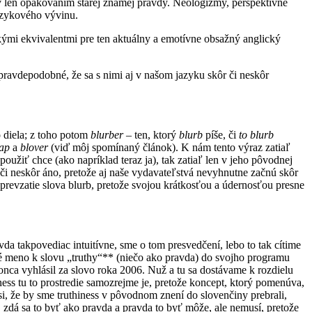
ov len opakovaním starej známej pravdy. Neologizmy, perspektívne
 jazykového vývinu.
ými ekvivalentmi pre ten aktuálny a emotívne obsažný anglický
ť pravdepodobné, že sa s nimi aj v našom jazyku skôr či neskôr
o diela; z toho potom
blurber
– ten, ktorý
blurb
píše, či
to blurb
ap
a
blover
(viď môj spomínaný článok). K nám tento výraz zatiaľ
oužiť chce (ako napríklad teraz ja), tak zatiaľ len v jeho pôvodnej
 či neskôr áno, pretože aj naše vydavateľstvá nevyhnutne začnú skôr
revzatie slova blurb, pretože svojou krátkosťou a údernosťou presne
vda takpovediac intuitívne, sme o tom presvedčení, lebo to tak cítime
tné meno k slovu „truthy“** (niečo ako pravda) do svojho programu
nca vyhlásil za slovo roka 2006. Nuž a tu sa dostávame k rozdielu
iness tu to prostredie samozrejme je, pretože koncept, ktorý pomenúva,
ť si, že by sme truthiness v pôvodnom znení do slovenčiny prebrali,
 zdá sa to byť ako pravda a pravda to byť môže, ale nemusí, pretože