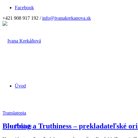
Facebook
+421 908 917 192 /
info@ivanakrekanova.sk
Úvod
Translatopia
Blurbing a Truthiness – prekladateľské or
Preklady