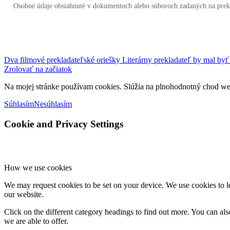
Osobné údaje obsiahnuté v dokumentoch alebo súboroch zadaných na prek
Dva filmové prekladateľské oriešky
Literárny prekladateľ by mal byť n
Zrolovať na začiatok
Na mojej stránke používam cookies. Slúžia na plnohodnotný chod web
Súhlasím
Nesúhlasím
Cookie and Privacy Settings
How we use cookies
We may request cookies to be set on your device. We use cookies to le
our website.
Click on the different category headings to find out more. You can a
we are able to offer.