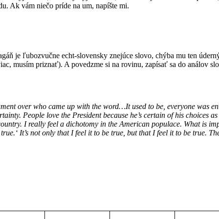
u. Ak vám niečo príde na um, napíšte mi.
áň je ľubozvučne echt-slovensky znejúce slovo, chýba mu ten úderný 
ac, musím priznať). A povedzme si na rovinu, zapísať sa do análov sl
ument over who came up with the word…It used to be, everyone was entitl
tainty. People love the President because he’s certain of his choices as a
he country. I really feel a dichotomy in the American populace. What is i
.‘ It’s not only that I feel it to be true, but that I feel it to be true. T