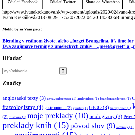
Zdielať Facebook
Zdielať Twitter
Share on WhatsApp
Zdie
http://www.ivanakrekanova.sk/wp-content/uploads/2020/02/ivana-kr
Ivana Krekáňová
2013-08-29 17:52:07
2022-04-20 14:38:06
Blurbing 
Mohlo by sa Vám páčiť
Blending v reálnom živote, alebo „forget Brangelina, it’s time fo
Dva zaujímavé termíny z umeleckých zmlúv – „meet&greet“ a „r
Hľadať
Značky
anglosaské texty
(3)
C
anyavonbremzen
(1)
artdavidson
(1)
brandonsanderson
(1)
frazeologizmy
(4)
GIGO
(3)
gastronómia
(2)
gender
(1)
harrypotter
(1)
moje preklady
(10)
neologizmy
(3)
(2)
Peter
mistborn
(1)
preklady kníh
(15)
pôvod slov
(9)
slovníky
(1)