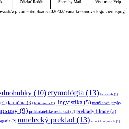
Vk
Zdielať Reddit
Share by Mail
Visit us on Yelp
va.sk/wp-content/uploads/2020/02/ivana-krekanova-logo-cierne.png
etymológia
(13)
jednohubky
(10)
faux amis
(1)
lingvistika
(5)
(4)
latinčina
(3)
menšinové jazyky
lexikografia
(1)
apsusy
(9)
preklady filmov
(3)
prekladateľské osobnosti
(2)
umelecký preklad
(13)
ografia
(2)
umelá inteligencia
(1)