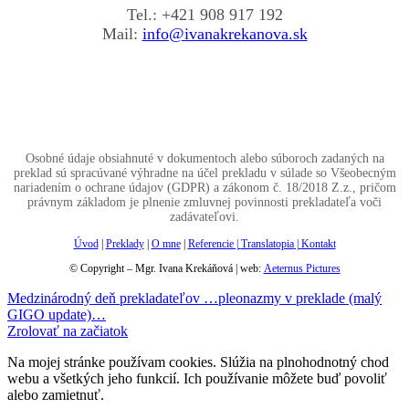
Tel.: +421 908 917 192
Mail:
info@ivanakrekanova.sk
Osobné údaje obsiahnuté v dokumentoch alebo súboroch zadaných na
preklad sú spracúvané výhradne na účel prekladu v súlade so Všeobecným
nariadením o ochrane údajov (GDPR) a zákonom č. 18/2018 Z.z., pričom
právnym základom je plnenie zmluvnej povinnosti prekladateľa voči
zadávateľovi.
Úvod
|
Preklady
|
O mne
|
Referencie |
Translatopia
|
Kontakt
© Copyright – Mgr. Ivana Krekáňová | web:
Aeternus Pictures
Medzinárodný deň prekladateľov
…pleonazmy v preklade (malý
GIGO update)…
Zrolovať na začiatok
Na mojej stránke používam cookies. Slúžia na plnohodnotný chod
webu a všetkých jeho funkcií. Ich používanie môžete buď povoliť
alebo zamietnuť.