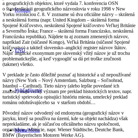
a geografických objektov, ktoré vydala 7. konferencia OSN
o štandardizácii geografického názvoslovia v roku 1998 v New
Kontakt
Yorku rezolúciou č. 8. V zozname sú dva oficiálne názvy – skrátená
a neskrátená forma (napr. United Kingdom – skrátená forma
Spojené Kráľovstvo, neskrátená Spojené kráľovstvo Veľkej Británie
a Severného Írska; France – skrátená forma Francúzsko, neskrátená
Francúzska republika). Nájdete tu aj zoznam zmenených názvov,
napríklad Zair (súčasné Kongo), Veľká Británia (súčasné Spojené
kráľovstvo) a taktiež slovensko–anglický register názvov štátov.
ENG
Nájsť anglické exonymum pre slovenský vžitý názov je už trochu
problematickejšie, aj keď vygoogliť sa dá pri troške zručnosti
(takmer) všetko.
V preklade je často dôležité poznať aj historické a už nepoužívané
názvy (New York – Nový Amsterdam, Salzburg – Soľnohrad,
Istanbul – Carihrad). Tieto názvy (alebo lepšie povedané ich
Vyhľadávanie
znalosť) majú veľký význam pre preklad historických textov, napr.
turistický sprievodca opisujúci históriu miesta, umelecký preklad
románu odohrávajúceho sa v staršom období…
Pôvodný názov odvodený od endonyma (geografický názov v
jazyku, ktorý sa používa na území, kde sa objekt nachádza) však
neprekladáme, ak je súčasťou oficiálneho názvu spoločnosti,
organizácie, inštitúcie, napr. Wiener Städtische, Deutche Bank,
Menu
Menu
BMW (Bayerischen Motoren Werke AG).