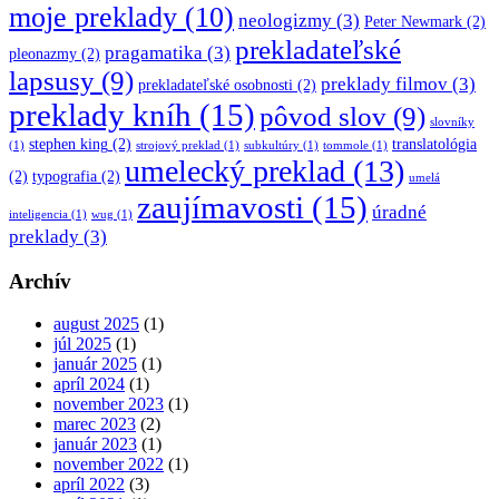
moje preklady
(10)
neologizmy
(3)
Peter Newmark
(2)
prekladateľské
pragamatika
(3)
pleonazmy
(2)
lapsusy
(9)
preklady filmov
(3)
prekladateľské osobnosti
(2)
preklady kníh
(15)
pôvod slov
(9)
slovníky
stephen king
(2)
translatológia
(1)
strojový preklad
(1)
subkultúry
(1)
tommole
(1)
umelecký preklad
(13)
(2)
typografia
(2)
umelá
zaujímavosti
(15)
úradné
inteligencia
(1)
wug
(1)
preklady
(3)
Archív
august 2025
(1)
júl 2025
(1)
január 2025
(1)
apríl 2024
(1)
november 2023
(1)
marec 2023
(2)
január 2023
(1)
november 2022
(1)
apríl 2022
(3)