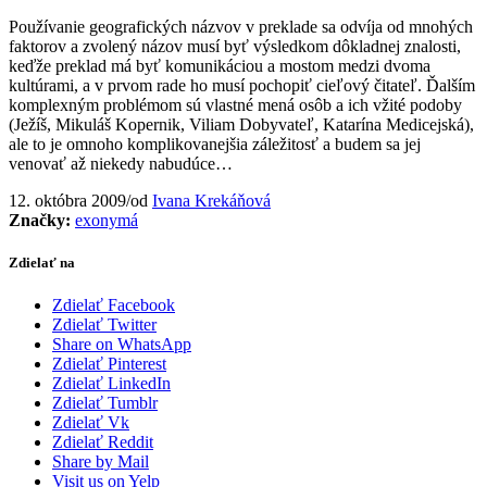
Používanie geografických názvov v preklade sa odvíja od mnohých
faktorov a zvolený názov musí byť výsledkom dôkladnej znalosti,
keďže preklad má byť komunikáciou a mostom medzi dvoma
kultúrami, a v prvom rade ho musí pochopiť cieľový čitateľ. Ďalším
komplexným problémom sú vlastné mená osôb a ich vžité podoby
(Ježíš, Mikuláš Kopernik, Viliam Dobyvateľ, Katarína Medicejská),
ale to je omnoho komplikovanejšia záležitosť a budem sa jej
venovať až niekedy nabudúce…
12. októbra 2009
/
od
Ivana Krekáňová
Značky:
exonymá
Zdielať na
Zdielať Facebook
Zdielať Twitter
Share on WhatsApp
Zdielať Pinterest
Zdielať LinkedIn
Zdielať Tumblr
Zdielať Vk
Zdielať Reddit
Share by Mail
Visit us on Yelp