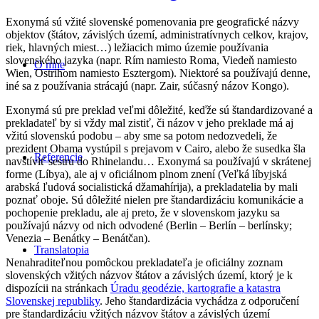
Exonymá sú vžité slovenské pomenovania pre geografické názvy
objektov (štátov, závislých území, administratívnych celkov, krajov,
riek, hlavných miest…) ležiacich mimo územie používania
slovenského jazyka (napr. Rím namiesto Roma, Viedeň namiesto
O mne
Wien, Ostrihom namiesto Esztergom). Niektoré sa používajú denne,
iné sa z používania strácajú (napr. Zair, súčasný názov Kongo).
Exonymá sú pre preklad veľmi dôležité, keďže sú štandardizované a
prekladateľ by si vždy mal zistiť, či názov v jeho preklade má aj
vžitú slovenskú podobu – aby sme sa potom nedozvedeli, že
prezident Obama vystúpil s prejavom v Cairo, alebo že susedka šla
Referencie
navštíviť sestru do Rhinelandu… Exonymá sa používajú v skrátenej
forme (Líbya), ale aj v oficiálnom plnom znení (Veľká líbyjská
arabská ľudová socialistická džamahírija), a prekladatelia by mali
poznať oboje. Sú dôležité nielen pre štandardizáciu komunikácie a
pochopenie prekladu, ale aj preto, že v slovenskom jazyku sa
používajú názvy od nich odvodené (Berlin – Berlín – berlínsky;
Venezia – Benátky – Benátčan).
Translatopia
Nenahraditeľnou pomôckou prekladateľa je oficiálny zoznam
slovenských vžitých názvov štátov a závislých území, ktorý je k
dispozícii na stránkach
Úradu geodézie, kartografie a katastra
Slovenskej republiky
. Jeho štandardizácia vychádza z odporučení
pre štandardizáciu vžitých názvov štátov a závislých území