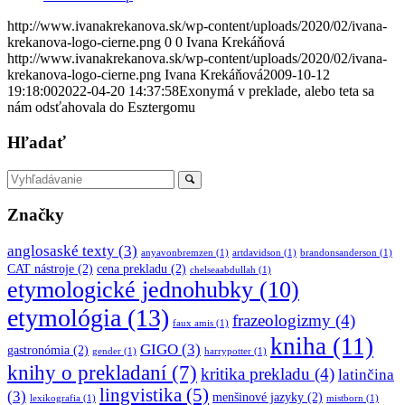
http://www.ivanakrekanova.sk/wp-content/uploads/2020/02/ivana-
krekanova-logo-cierne.png
0
0
Ivana Krekáňová
http://www.ivanakrekanova.sk/wp-content/uploads/2020/02/ivana-
krekanova-logo-cierne.png
Ivana Krekáňová
2009-10-12
19:18:00
2022-04-20 14:37:58
Exonymá v preklade, alebo teta sa
nám odsťahovala do Esztergomu
Hľadať
Značky
anglosaské texty
(3)
anyavonbremzen
(1)
artdavidson
(1)
brandonsanderson
(1)
CAT nástroje
(2)
cena prekladu
(2)
chelseaabdullah
(1)
etymologické jednohubky
(10)
etymológia
(13)
frazeologizmy
(4)
faux amis
(1)
kniha
(11)
GIGO
(3)
gastronómia
(2)
gender
(1)
harrypotter
(1)
knihy o prekladaní
(7)
kritika prekladu
(4)
latinčina
lingvistika
(5)
(3)
menšinové jazyky
(2)
lexikografia
(1)
mistborn
(1)